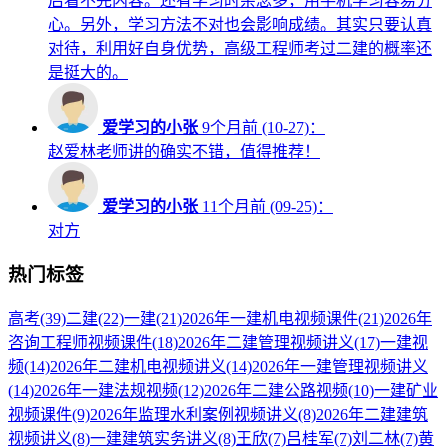
后看不完内容。还有学习时杂念多，用手机学习容易分
心。另外，学习方法不对也会影响成绩。其实只要认真
对待，利用好自身优势，高级工程师考过二建的概率还
是挺大的。
爱学习的小张
9个月前 (10-27)：
赵爱林老师讲的确实不错，值得推荐！
爱学习的小张
11个月前 (09-25)：
对方
热门标签
高考
(39)
二建
(22)
一建
(21)
2026年一建机电视频课件
(21)
2026年
咨询工程师视频课件
(18)
2026年二建管理视频讲义
(17)
一建视
频
(14)
2026年二建机电视频讲义
(14)
2026年一建管理视频讲义
(14)
2026年一建法规视频
(12)
2026年二建公路视频
(10)
一建矿业
视频课件
(9)
2026年监理水利案例视频讲义
(8)
2026年二建建筑
视频讲义
(8)
一建建筑实务讲义
(8)
王欣
(7)
吕桂军
(7)
刘二林
(7)
黄