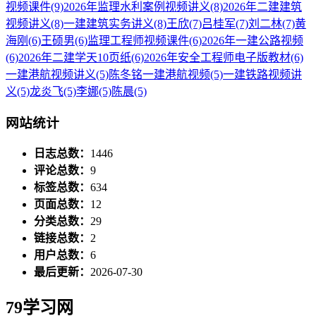
视频课件
(9)
2026年监理水利案例视频讲义
(8)
2026年二建建筑
视频讲义
(8)
一建建筑实务讲义
(8)
王欣
(7)
吕桂军
(7)
刘二林
(7)
黄
海刚
(6)
王硕男
(6)
监理工程师视频课件
(6)
2026年一建公路视频
(6)
2026年二建学天10页纸
(6)
2026年安全工程师电子版教材
(6)
一建港航视频讲义
(5)
陈冬铭一建港航视频
(5)
一建铁路视频讲
义
(5)
龙炎飞
(5)
李娜
(5)
陈晨
(5)
网站统计
日志总数：
1446
评论总数：
9
标签总数：
634
页面总数：
12
分类总数：
29
链接总数：
2
用户总数：
6
最后更新：
2026-07-30
79学习网