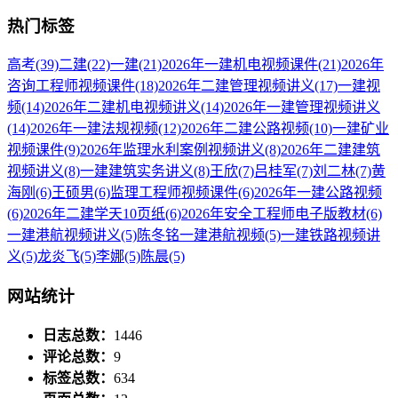
热门标签
高考
(39)
二建
(22)
一建
(21)
2026年一建机电视频课件
(21)
2026年
咨询工程师视频课件
(18)
2026年二建管理视频讲义
(17)
一建视
频
(14)
2026年二建机电视频讲义
(14)
2026年一建管理视频讲义
(14)
2026年一建法规视频
(12)
2026年二建公路视频
(10)
一建矿业
视频课件
(9)
2026年监理水利案例视频讲义
(8)
2026年二建建筑
视频讲义
(8)
一建建筑实务讲义
(8)
王欣
(7)
吕桂军
(7)
刘二林
(7)
黄
海刚
(6)
王硕男
(6)
监理工程师视频课件
(6)
2026年一建公路视频
(6)
2026年二建学天10页纸
(6)
2026年安全工程师电子版教材
(6)
一建港航视频讲义
(5)
陈冬铭一建港航视频
(5)
一建铁路视频讲
义
(5)
龙炎飞
(5)
李娜
(5)
陈晨
(5)
网站统计
日志总数：
1446
评论总数：
9
标签总数：
634