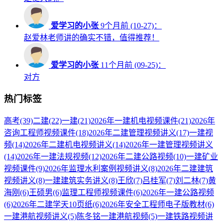
爱学习的小张
9个月前 (10-27)：
赵爱林老师讲的确实不错，值得推荐！
爱学习的小张
11个月前 (09-25)：
对方
热门标签
高考
(39)
二建
(22)
一建
(21)
2026年一建机电视频课件
(21)
2026年
咨询工程师视频课件
(18)
2026年二建管理视频讲义
(17)
一建视
频
(14)
2026年二建机电视频讲义
(14)
2026年一建管理视频讲义
(14)
2026年一建法规视频
(12)
2026年二建公路视频
(10)
一建矿业
视频课件
(9)
2026年监理水利案例视频讲义
(8)
2026年二建建筑
视频讲义
(8)
一建建筑实务讲义
(8)
王欣
(7)
吕桂军
(7)
刘二林
(7)
黄
海刚
(6)
王硕男
(6)
监理工程师视频课件
(6)
2026年一建公路视频
(6)
2026年二建学天10页纸
(6)
2026年安全工程师电子版教材
(6)
一建港航视频讲义
(5)
陈冬铭一建港航视频
(5)
一建铁路视频讲