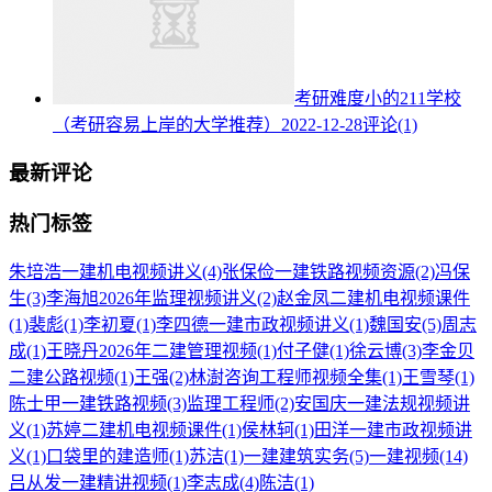
考研难度小的211学校
（考研容易上岸的大学推荐）
2022-12-28
评论(1)
最新评论
热门标签
朱培浩一建机电视频讲义
(4)
张保俭一建铁路视频资源
(2)
冯保
生
(3)
李海旭2026年监理视频讲义
(2)
赵金凤二建机电视频课件
(1)
裴彪
(1)
李初夏
(1)
李四德一建市政视频讲义
(1)
魏国安
(5)
周志
成
(1)
王晓丹2026年二建管理视频
(1)
付子健
(1)
徐云博
(3)
李金贝
二建公路视频
(1)
王强
(2)
林澍咨询工程师视频全集
(1)
王雪琴
(1)
陈士甲一建铁路视频
(3)
监理工程师
(2)
安国庆一建法规视频讲
义
(1)
苏婷二建机电视频课件
(1)
侯林轲
(1)
田洋一建市政视频讲
义
(1)
口袋里的建造师
(1)
苏洁
(1)
一建建筑实务
(5)
一建视频
(14)
吕从发一建精讲视频
(1)
李志成
(4)
陈洁
(1)