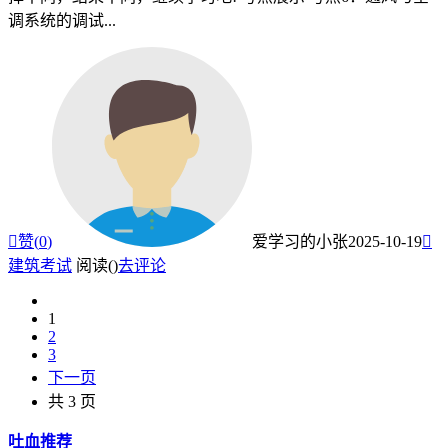
调系统的调试...

赞(
0
)
爱学习的小张
2025-10-19

建筑考试
阅读(
)
去评论
1
2
3
下一页
共 3 页
吐血推荐