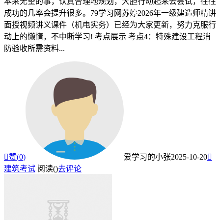
本来无望的事，认真合理地规划，大胆行动起来去尝试，往往
成功的几率会提升很多。79学习网苏婷2026年一级建造师精讲
面授视频讲义课件（机电实务）已经为大家更新，努力克服行
动上的懒惰，不中断学习! 考点展示 考点4：特殊建设工程消
防验收所需资料...

赞(
0
)
爱学习的小张
2025-10-20

建筑考试
阅读(
)
去评论