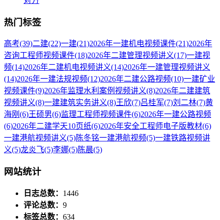
对方
热门标签
高考
(39)
二建
(22)
一建
(21)
2026年一建机电视频课件
(21)
2026年
咨询工程师视频课件
(18)
2026年二建管理视频讲义
(17)
一建视
频
(14)
2026年二建机电视频讲义
(14)
2026年一建管理视频讲义
(14)
2026年一建法规视频
(12)
2026年二建公路视频
(10)
一建矿业
视频课件
(9)
2026年监理水利案例视频讲义
(8)
2026年二建建筑
视频讲义
(8)
一建建筑实务讲义
(8)
王欣
(7)
吕桂军
(7)
刘二林
(7)
黄
海刚
(6)
王硕男
(6)
监理工程师视频课件
(6)
2026年一建公路视频
(6)
2026年二建学天10页纸
(6)
2026年安全工程师电子版教材
(6)
一建港航视频讲义
(5)
陈冬铭一建港航视频
(5)
一建铁路视频讲
义
(5)
龙炎飞
(5)
李娜
(5)
陈晨
(5)
网站统计
日志总数：
1446
评论总数：
9
标签总数：
634