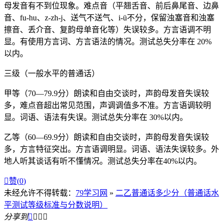
母发音有不到位现象。难点音（平翘舌音、前后鼻尾音、边鼻
音、fu-hu、z-zh-j、送气不送气、i-ü不分，保留浊塞音和浊塞
擦音、丢介音、复韵母单音化等）失误较多。方言语调不明
显。有使用方言词、方言语法的情况。测试总失分率在 20%
以内。
三级（一般水平的普通话）
甲等（70—79.9分）朗读和自由交谈时，声韵母发音失误较
多，难点音超出常见范围，声调调值多不准。方言语调较明
显。词语、语法有失误。测试总失分率在 30%以内。
乙等（60—69.9分）朗读和自由交谈时，声韵母发音失误较
多，方言特征突出。方言语调明显。词语、语法失误较多。外
地人听其谈话有听不懂情况。测试总失分率在40%以内。

赞(
0
)
未经允许不得转载：
79学习网
»
二乙普通话多少分（普通话水
平测试等级标准与分数说明）
分享到



