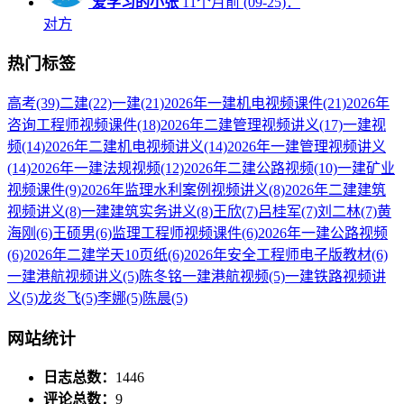
爱学习的小张
11个月前 (09-25)：
对方
热门标签
高考
(39)
二建
(22)
一建
(21)
2026年一建机电视频课件
(21)
2026年
咨询工程师视频课件
(18)
2026年二建管理视频讲义
(17)
一建视
频
(14)
2026年二建机电视频讲义
(14)
2026年一建管理视频讲义
(14)
2026年一建法规视频
(12)
2026年二建公路视频
(10)
一建矿业
视频课件
(9)
2026年监理水利案例视频讲义
(8)
2026年二建建筑
视频讲义
(8)
一建建筑实务讲义
(8)
王欣
(7)
吕桂军
(7)
刘二林
(7)
黄
海刚
(6)
王硕男
(6)
监理工程师视频课件
(6)
2026年一建公路视频
(6)
2026年二建学天10页纸
(6)
2026年安全工程师电子版教材
(6)
一建港航视频讲义
(5)
陈冬铭一建港航视频
(5)
一建铁路视频讲
义
(5)
龙炎飞
(5)
李娜
(5)
陈晨
(5)
网站统计
日志总数：
1446
评论总数：
9