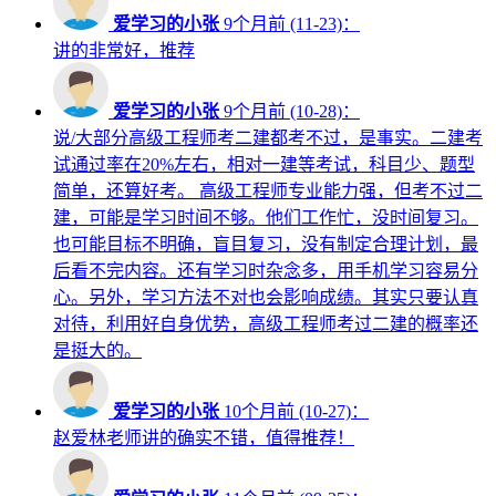
爱学习的小张
9个月前 (11-23)：
讲的非常好，推荐
爱学习的小张
9个月前 (10-28)：
说/大部分高级工程师考二建都考不过，是事实。二建考
试通过率在20%左右，相对一建等考试，科目少、题型
简单，还算好考。 高级工程师专业能力强，但考不过二
建，可能是学习时间不够。他们工作忙，没时间复习。
也可能目标不明确，盲目复习，没有制定合理计划，最
后看不完内容。还有学习时杂念多，用手机学习容易分
心。另外，学习方法不对也会影响成绩。其实只要认真
对待，利用好自身优势，高级工程师考过二建的概率还
是挺大的。
爱学习的小张
10个月前 (10-27)：
赵爱林老师讲的确实不错，值得推荐！