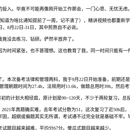
的投入。毕竟不可能再像刚开始工作那会，一门心思、无忧无虑
知道为啥比通知提前了一周，记不清了），精讲视频也都重新学习一遍
日，8月22日-31日，其中煎熬自不必说。
我竟没去练习、钻研。俨然半放弃了。
因为时间紧张，也不甚理想。这也教育了我，同一时间只能有一
了。本次备考法律和管理两科，我于9月22日开始准备，前期还是
管理刷题时间为27.4h，法规用时11.6h，做题总用时39h，然后
月初的计划大相径庭，原计划是90~120天，不少于两轮复习，总投
3.4。2021年真题确实难，去年考试分数为51，这次复习了近5
牢固，超纲或偏题其实无所谓，考试通不过完全就是基础不牢。毕
也印证了考试题目越来越难，平均分67分。傻瓜式题目越来越少。