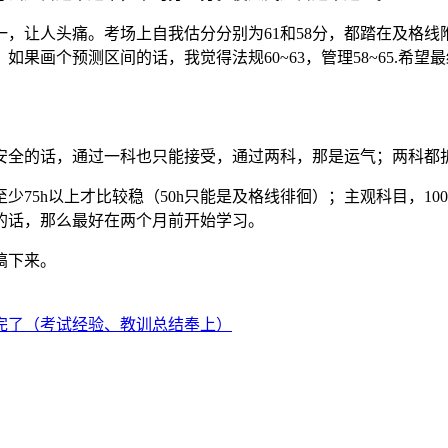
，让人头痛。考场上自我估分分别为61和58分，都踏在及格
果画个预测区间的话，我觉得法规60~63，管理58~65.希望
安全的话，通过一科也只能接受，通过两科，那是运气；两科都
75h以上才比较稳（50h只能是及格线徘徊）；主观科目，1
的话，那么最好在两个月前开始学习。
搞下来。
考完了（考试经验、教训总结奉上）