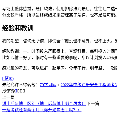
考场上整体感觉，题目较难，使用排除法到最后，往往让二选一
分比较严格，所以最终成绩如果管理高于法律，也不是没可能。如
经验和教训
我的期望：咨询无所谓，即使全军覆没也不意外，也不上火。
经验教训：一、时间投入严跟得上，客观科目，每科投入时间至少
比如心情不好了，临时有一些重要的事呢，所以计划投入40天
感兴趣的考友，可以进群一起学习。今年不行，明年整，一起

赞(
0
)
未经允许不得转载：
79学习网
»
2022年中级注册安全工程师
分享到




上一篇
博士后与博士区别（博士后与博士哪个厉害）
下一篇
一建考试还有两个月（你开始焦虑了吗？）