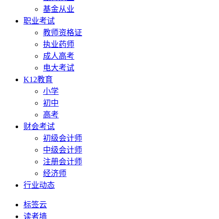
基金从业
职业考试
教师资格证
执业药师
成人高考
电大考试
K12教育
小学
初中
高考
财会考试
初级会计师
中级会计师
注册会计师
经济师
行业动态
标签云
读者墙