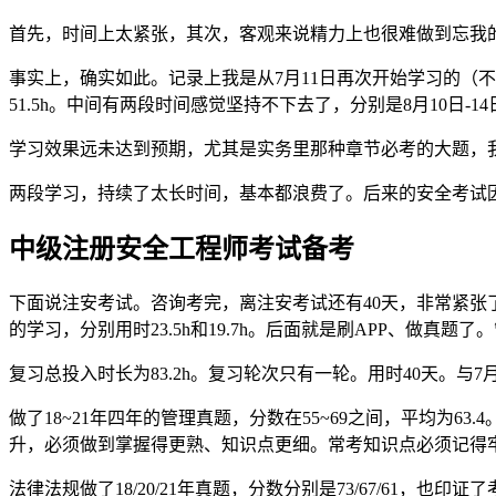
首先，时间上太紧张，其次，客观来说精力上也很难做到忘我
事实上，确实如此。记录上我是从7月11日再次开始学习的（不
51.5h。中间有两段时间感觉坚持不下去了，分别是8月10日-14
学习效果远未达到预期，尤其是实务里那种章节必考的大题，
两段学习，持续了太长时间，基本都浪费了。后来的安全考试
中级注册安全工程师考试备考
下面说注安考试。咨询考完，离注安考试还有40天，非常紧张
的学习，分别用时23.5h和19.7h。后面就是刷APP、做真题了。
复习总投入时长为83.2h。复习轮次只有一轮。用时40天。与7
做了18~21年四年的管理真题，分数在55~69之间，平均为6
升，必须做到掌握得更熟、知识点更细。常考知识点必须记得
法律法规做了18/20/21年真题，分数分别是73/67/61，