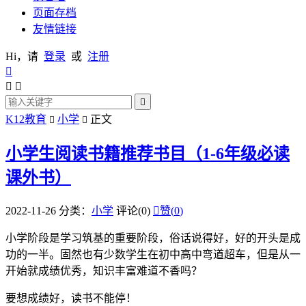
页面存档
友情链接
Hi，请
登录
或
注册




K12教育
小学
正文


小学生阅读书籍推荐书目（1-6年级必读
课外书）
2022-11-26
分类：
小学
评论(0)

赞(
0
)
小学阶段是学习筑基的重要阶段，俗话说得好，好的开头是成
功的一半。固然也有少数学生在初中高中弯道超车，但是从一
开始就成绩优秀，知识丰富难道不香吗？
要想成绩好，读书不能停！