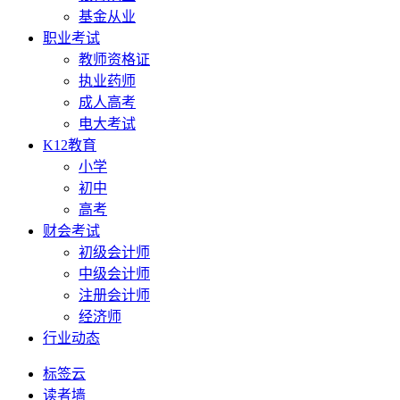
基金从业
职业考试
教师资格证
执业药师
成人高考
电大考试
K12教育
小学
初中
高考
财会考试
初级会计师
中级会计师
注册会计师
经济师
行业动态
标签云
读者墙