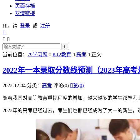
页面存档
友情链接
Hi，请
登录
或
注册




当前位置：
79学习网
K12教育
高考
正文



2022年一本录取分数线预测（2023年高
2022-12-04
分类：
高考
评论(0)

赞(
0
)
随着我国对高等教育重视程度的增加，越来越多的学生都想考
2022年的高考已经过去，考生们也都已经成为了大一的新生，