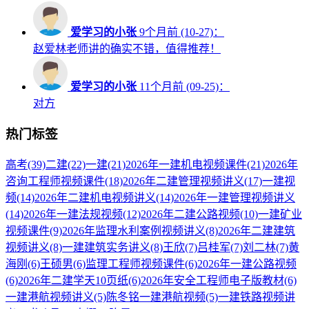
爱学习的小张
9个月前 (10-27)：
赵爱林老师讲的确实不错，值得推荐！
爱学习的小张
11个月前 (09-25)：
对方
热门标签
高考
(39)
二建
(22)
一建
(21)
2026年一建机电视频课件
(21)
2026年
咨询工程师视频课件
(18)
2026年二建管理视频讲义
(17)
一建视
频
(14)
2026年二建机电视频讲义
(14)
2026年一建管理视频讲义
(14)
2026年一建法规视频
(12)
2026年二建公路视频
(10)
一建矿业
视频课件
(9)
2026年监理水利案例视频讲义
(8)
2026年二建建筑
视频讲义
(8)
一建建筑实务讲义
(8)
王欣
(7)
吕桂军
(7)
刘二林
(7)
黄
海刚
(6)
王硕男
(6)
监理工程师视频课件
(6)
2026年一建公路视频
(6)
2026年二建学天10页纸
(6)
2026年安全工程师电子版教材
(6)
一建港航视频讲义
(5)
陈冬铭一建港航视频
(5)
一建铁路视频讲