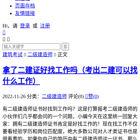
页面存档
友情链接
Hi，请
登录
或
注册




建筑考试
二级建造师
正文


拿了二建证好找工作吗（考出二建可以找
什么工作）
2022-11-26
分类：
二级建造师
评论(0)

赞(
0
)
有二级建造师证书好找到工作吗？这是打算报考二级建造师的
小伙伴们几乎都会问的一个问题，小编今天在这里统一回复大
家：拥有二级建造师证书肯定是好找工作的！现在找工作不仅
要看经验学历和岗位匹配度，绝大多数公司对人才类证书也是
很看重的。如果你自己的简历中有二级建造师这一证书，那么