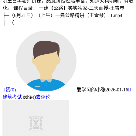
听王雪琴老师讲课，感觉讲授经验丰富，知识架构明晰，有收
获。 课程目录： 一建【公路】笑笑独家-三天面授-王雪琴
├─（6月21日）（上午）一建公路精讲（王雪琴）-1.mp4
├─（...

赞(
0
)
爱学习的小张
2026-01-16

建筑考试
阅读(
)
去评论