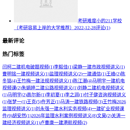
考研难度小的211学校
（考研容易上岸的大学推荐）
2022-12-28
评论(1)
最新评论
热门标签
闫柯二建机电破题视频
(1)
李毅佳
(1)
梁静一建市政视频讲义
(1)
曹明铭一建视频讲义
(1)
监理视频讲义
(2)
一建通信
(1)
王峰
(2)
陈
冬铭
(4)
王竹梅一建法规视频讲义
(1)
陈江潮
(4)
马明宇一建机电
视频课
(2)
朱娟婷二建公路视频讲义
(1)
刘静二建机电视频讲义
(1)
马明宇
(2)
高尔新
(1)
李初夏
(1)
李之润
(1)
付子健咨询视频讲义
(1)
张梦一
(1)
王克
(5)
仵芳正
(1)
马涛一建铁路视频
(3)
王竹梅2026
监理视频讲义
(1)
刘永强一建水利实务视频
(4)
一建矿业视频课
件
(9)
胡安然
(1)
2026年监理水利案例视频讲义
(8)
文昊
(2)
关涛一
建经济视频讲义
(1)
卢曹康一建港航视频
(2)