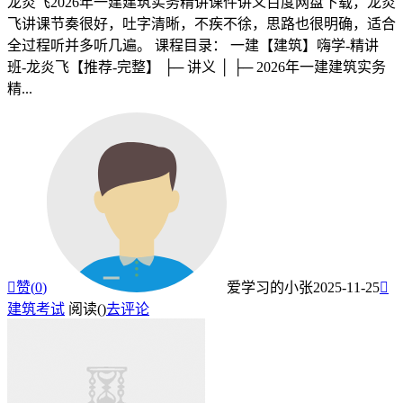
龙炎飞2026年一建建筑实务精讲课件讲义百度网盘下载，龙炎
飞讲课节奏很好，吐字清晰，不疾不徐，思路也很明确，适合
全过程听并多听几遍。 课程目录： 一建【建筑】嗨学-精讲
班-龙炎飞【推荐-完整】 ├─ 讲义 │ ├─ 2026年一建建筑实务
精...

赞(
0
)
爱学习的小张
2025-11-25

建筑考试
阅读(
)
去评论