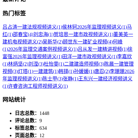
热门标签
吕占涛一建法规视频讲义
(1)
侯林轲2026年监理视频讲义
(1)
马
红
(1)
邵春宝
(4)
刘忠海
(1)
贺培恩一建市政视频讲义
(1)
董美英一
建机电视频讲义
(2)
吴新华
(2)
顾世东一建矿业视频
(4)
何峰
(1)
2026年监理交通案例视频讲义
(1)
吕从发一建精讲视频
(1)
徐
富强2026年监理视频讲义
(1)
田洋一建市政视频讲义
(1)
李嘉欣
(1)
林炳坚
(2)
刘滢
(3)
杜怡雯
(1)
二建建造师视频
(3)
陈晨一建管理
视频
(3)
灯塔
(1)
一建建筑
(1)
韩铎
(1)
孙媛媛
(1)
唐忍
(2)
李珊珊2026
年监理视频讲义
(1)
陈士甲
(3)
张静
(1)
王东兴一建经济视频讲义
(1)
许睿咨询工程师视频讲义
(1)
网站统计
日志总数：
1448
评论总数：
9
标签总数：
634
页面总数：
12