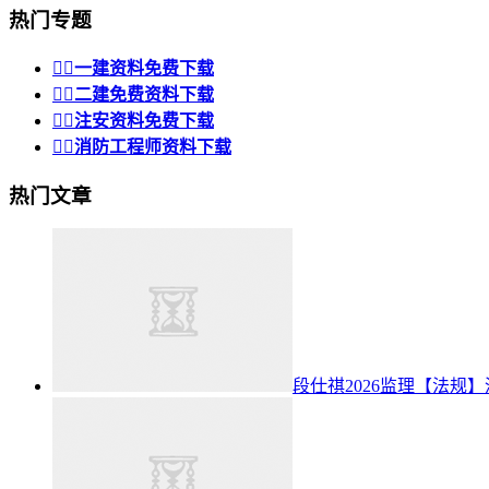
热门专题


一建资料免费下载


二建免费资料下载


注安资料免费下载


消防工程师资料下载
热门文章
段仕祺2026监理【法规