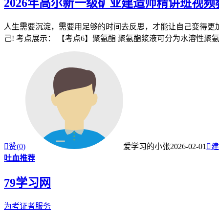
2026年高尔新一级矿业建造师精讲班视
人生需要沉淀，需要用足够的时间去反思，才能让自己变得更加
己! 考点展示： 【考点6】聚氨酯 聚氨酯浆液可分为水溶性聚氨酯

赞(
0
)
爱学习的小张
2026-02-01

建
吐血推荐
79学习网
为考证者服务