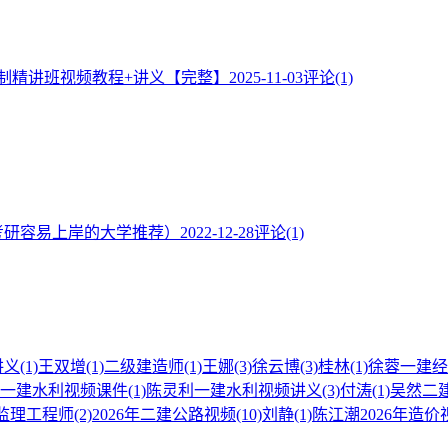
控制精讲班视频教程+讲义【完整】
2025-11-03
评论(1)
考研容易上岸的大学推荐）
2022-12-28
评论(1)
讲义
(1)
王双增
(1)
二级建造师
(1)
王娜
(3)
徐云博
(3)
桂林
(1)
徐蓉一建经
一建水利视频课件
(1)
陈灵利一建水利视频讲义
(3)
付涛
(1)
吴然二
监理工程师
(2)
2026年二建公路视频
(10)
刘静
(1)
陈江潮2026年造