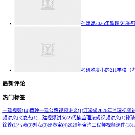
孙媛媛2026年监理交通
考研难度小的211学校（
最新评论
热门标签
一建视频
(14)
黄玲一建公路视频讲义
(1)
江凌俊2026年监理视频
频讲义
(3)
凌杰
(1)
二建视频讲义
(2)
代楠监理法规视频讲义
(1)
孙琦
徐蓉
(1)
马涛
(3)
刘滢
(3)
邵春宝
(4)
2026年咨询工程师视频课件
(18)