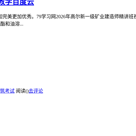
频教学百度云
完美更加优秀。79学习网2026年高尔新一级矿业建造师精讲
和油溶...
筑考试
阅读(
)
去评论