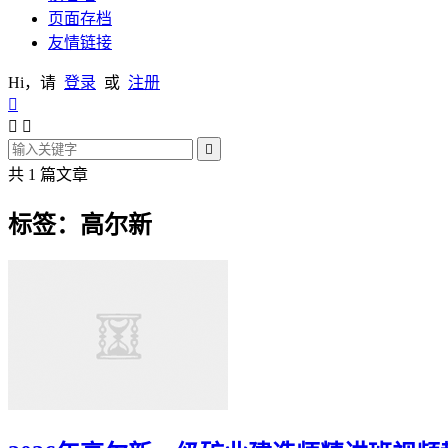
页面存档
友情链接
Hi，请
登录
或
注册




共 1 篇文章
标签：高尔新