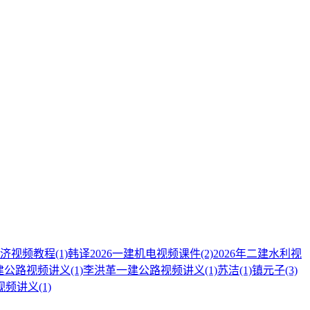
济视频教程
(1)
韩译2026一建机电视频课件
(2)
2026年二建水利视
建公路视频讲义
(1)
李洪革一建公路视频讲义
(1)
苏洁
(1)
镇元子
(3)
价视频讲义
(1)