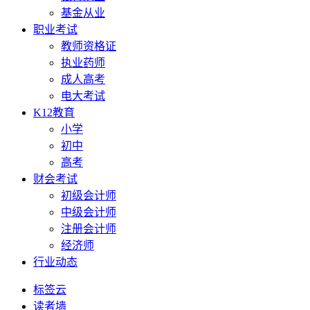
基金从业
职业考试
教师资格证
执业药师
成人高考
电大考试
K12教育
小学
初中
高考
财会考试
初级会计师
中级会计师
注册会计师
经济师
行业动态
标签云
读者墙