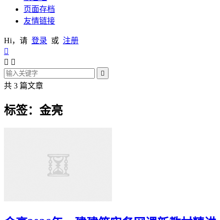
页面存档
友情链接
Hi，请
登录
或
注册




共 3 篇文章
标签：金亮