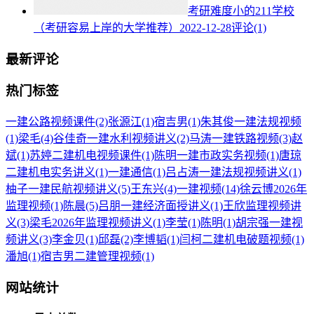
考研难度小的211学校
（考研容易上岸的大学推荐）
2022-12-28
评论(1)
最新评论
热门标签
一建公路视频课件
(2)
张源江
(1)
宿吉男
(1)
朱其俊一建法规视频
(1)
梁毛
(4)
谷佳奇一建水利视频讲义
(2)
马涛一建铁路视频
(3)
赵
斌
(1)
苏婷二建机电视频课件
(1)
陈明一建市政实务视频
(1)
唐琼
二建机电实务讲义
(1)
一建通信
(1)
吕占涛一建法规视频讲义
(1)
柚子一建民航视频讲义
(5)
王东兴
(4)
一建视频
(14)
徐云博2026年
监理视频
(1)
陈晨
(5)
吕朋一建经济面授讲义
(1)
王欣监理视频讲
义
(3)
梁毛2026年监理视频讲义
(1)
李莹
(1)
陈明
(1)
胡宗强一建视
频讲义
(3)
李金贝
(1)
邱磊
(2)
李博韬
(1)
闫柯二建机电破题视频
(1)
潘旭
(1)
宿吉男二建管理视频
(1)
网站统计