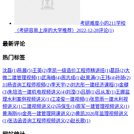
考研难度小的211学校
（考研容易上岸的大学推荐）
2022-12-28
评论(1)
最新评论
热门标签
沈磊
(1)
陈晨
(5)
王英
(2)
李凯一级造价工程师精讲班
(1)
葛跃
(2)
大
微二建管理视频
(1)
武海峰
(4)
周志成
(1)
赵景满
(3)
王玮
(4)
孙琦
(2)
川杨咨询工程师视频
(2)
李天宇
(2)
刘志彤一建经济课程
(3)
金楗
(3)
朱培浩一建机电视频讲义
(4)
刘滢
(3)
吕朋
(1)
吕从发
(1)
王娜监
理水利案例视频讲义
(1)
江凌俊一建视频
(1)
张思雨一建水利视
频讲义
(1)
二建视频讲义
(2)
冯保生
(3)
周军一建管理视频讲义
(1)
黄海刚
(6)
金亮一建管理网课讲义
(2)
黄凯2026年监理视频讲义
(1)
张洁函咨询工程师视频讲义
(2)
赵长歌
(1)