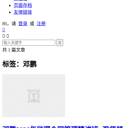
页面存档
友情链接
Hi，请
登录
或
注册




共 1 篇文章
标签：邓鹏