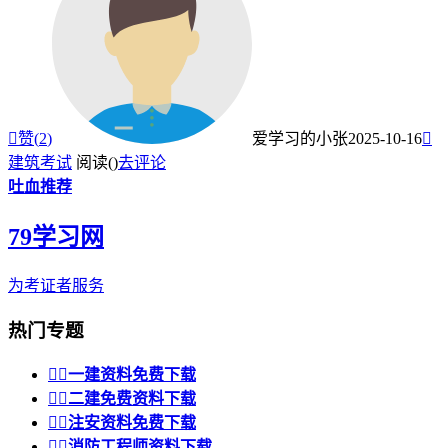

赞(
2
)
爱学习的小张
2025-10-16

建筑考试
阅读(
)
去评论
吐血推荐
79学习网
为考证者服务
热门专题


一建资料免费下载


二建免费资料下载


注安资料免费下载


消防工程师资料下载