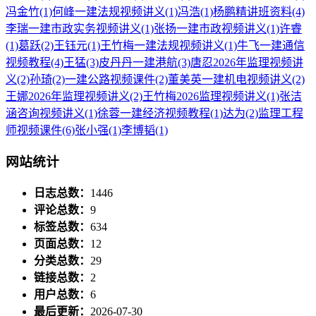
冯金竹
(1)
何峰一建法规视频讲义
(1)
冯浩
(1)
杨鹏精讲班资料
(4)
李瑞一建市政实务视频讲义
(1)
张扬一建市政视频讲义
(1)
许睿
(1)
葛跃
(2)
王钰元
(1)
王竹梅一建法规视频讲义
(1)
牛飞一建通信
视频教程
(4)
王猛
(3)
皮丹丹一建港航
(3)
唐忍2026年监理视频讲
义
(2)
孙琦
(2)
一建公路视频课件
(2)
董美英一建机电视频讲义
(2)
王娜2026年监理视频讲义
(2)
王竹梅2026监理视频讲义
(1)
张洁
涵咨询视频讲义
(1)
徐蓉一建经济视频教程
(1)
达为
(2)
监理工程
师视频课件
(6)
张小强
(1)
李博韬
(1)
网站统计
日志总数：
1446
评论总数：
9
标签总数：
634
页面总数：
12
分类总数：
29
链接总数：
2
用户总数：
6
最后更新：
2026-07-30