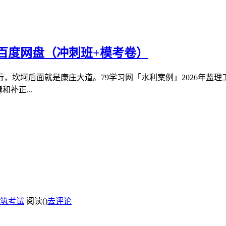
义百度网盘（冲刺班+模考卷）
，坎坷后面就是康庄大道。79学习网「水利案例」2026年监
补正...
筑考试
阅读(
)
去评论