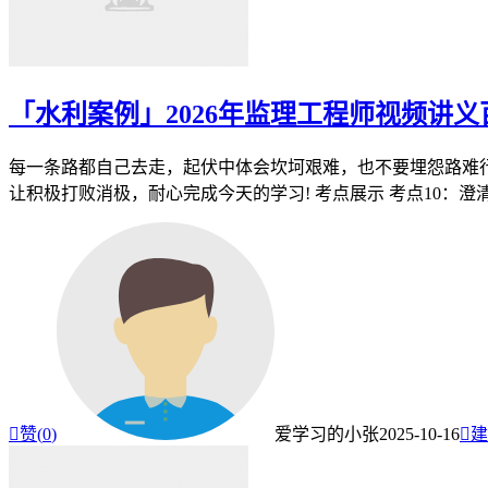
「水利案例」2026年监理工程师视频讲
每一条路都自己去走，起伏中体会坎坷艰难，也不要埋怨路难行
让积极打败消极，耐心完成今天的学习! 考点展示 考点10：澄清和

赞(
0
)
爱学习的小张
2025-10-16

建