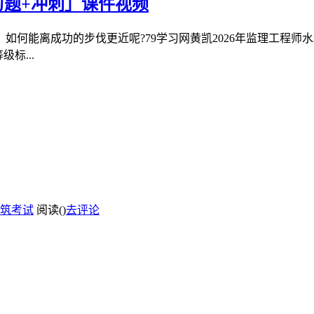
习题+冲刺」课件视频
如何能离成功的步伐更近呢?79学习网黄凯2026年监理工程师
标...
筑考试
阅读(
)
去评论