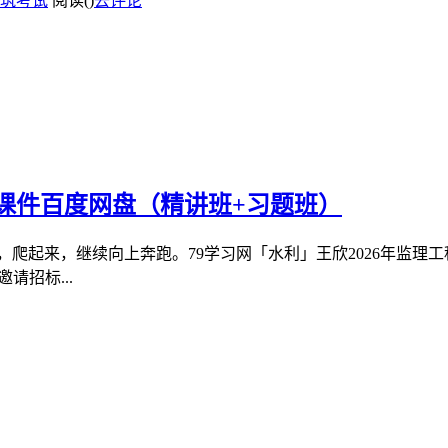
筑考试
阅读(
)
去评论
材课件百度网盘（精讲班+习题班）
，爬起来，继续向上奔跑。79学习网「水利」王欣2026年监理
请招标...