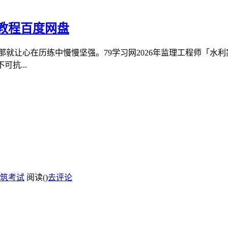
义教程百度网盘
那就让心在历练中慢慢坚强。79学习网2026年监理工程师「水
抗...
筑考试
阅读(
)
去评论