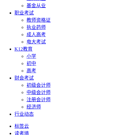
基金从业
职业考试
教师资格证
执业药师
成人高考
电大考试
K12教育
小学
初中
高考
财会考试
初级会计师
中级会计师
注册会计师
经济师
行业动态
标签云
读者墙