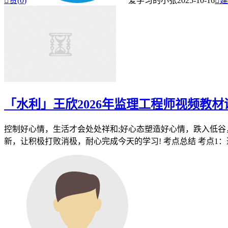

赞(
0
)
爱学习的小张
2025-10-16

建
「水利」王欣2026年监理工程师视频教
控制好心情，生活才会处处祥和;好心态塑造好心情，跌入低谷
新，让积极打败消极，耐心完成今天的学习! 考点总结 考点1：邀