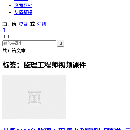
页面存档
友情链接
Hi，请
登录
或
注册




共 6 篇文章
标签：监理工程师视频课件