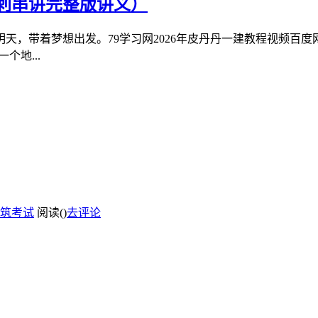
冲刺串讲完整版讲义）
天，带着梦想出发。79学习网2026年皮丹丹一建教程视频百
个地...
筑考试
阅读(
)
去评论