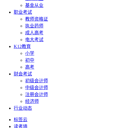
基金从业
职业考试
教师资格证
执业药师
成人高考
电大考试
K12教育
小学
初中
高考
财会考试
初级会计师
中级会计师
注册会计师
经济师
行业动态
标签云
读者墙