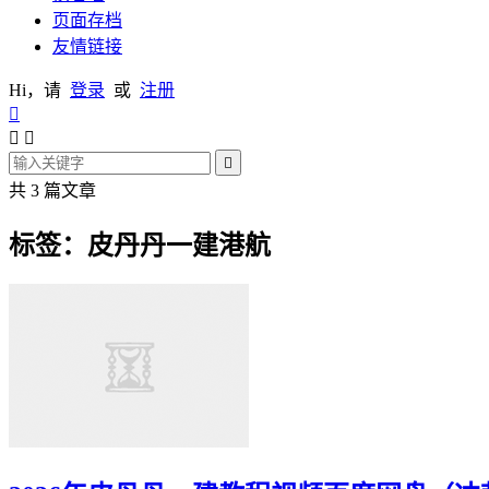
页面存档
友情链接
Hi，请
登录
或
注册




共 3 篇文章
标签：皮丹丹一建港航