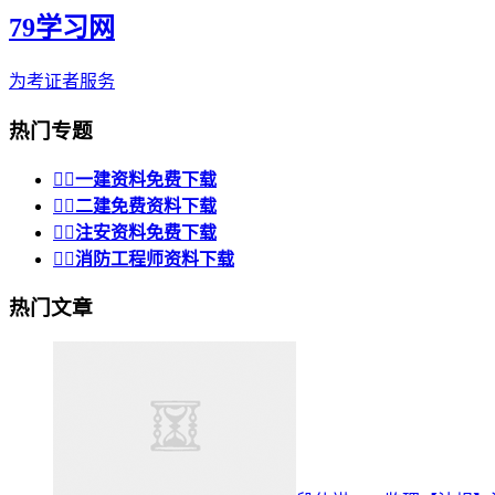
79学习网
为考证者服务
热门专题


一建资料免费下载


二建免费资料下载


注安资料免费下载


消防工程师资料下载
热门文章