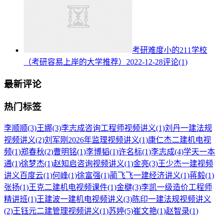
考研难度小的211学校
（考研容易上岸的大学推荐）
2022-12-28
评论(1)
最新评论
热门标签
李顺顺
(3)
王娜
(3)
李志成咨询工程师视频讲义
(1)
刘丹一建法规
视频讲义
(2)
刘军刚2026年监理视频讲义
(1)
康仁杰二建机电视
频
(1)
郑春秋
(2)
曹明铭
(1)
李博韬
(1)
许名标
(1)
李志成
(4)
学天一本
通
(1)
徐梦杰
(1)
赵知启咨询视频讲义
(1)
金亮
(3)
王少杰一建视频
讲义百度云
(1)
何峰
(1)
徐富强
(1)
蔺飞飞一建经济讲义
(1)
蒋毅
(1)
张扬
(1)
王克二建机电视频课件
(1)
金楗
(3)
李凯一级造价工程师
精讲班
(1)
王建波一建机电视频讲义
(3)
陈印一建法规视频讲义
(2)
王钰元二建管理视频讲义
(1)
苏婷
(5)
崔文艳
(1)
赵智录
(1)