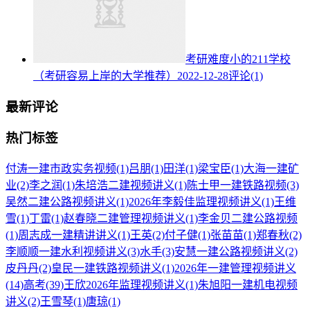
考研难度小的211学校
（考研容易上岸的大学推荐）
2022-12-28
评论(1)
最新评论
热门标签
付涛一建市政实务视频
(1)
吕朋
(1)
田洋
(1)
梁宝臣
(1)
大海一建矿
业
(2)
李之润
(1)
朱培浩二建视频讲义
(1)
陈士甲一建铁路视频
(3)
吴然二建公路视频讲义
(1)
2026年李毅佳监理视频讲义
(1)
王维
雪
(1)
丁雷
(1)
赵春晓二建管理视频讲义
(1)
李金贝二建公路视频
(1)
周志成一建精讲讲义
(1)
王英
(2)
付子健
(1)
张苗苗
(1)
郑春秋
(2)
李顺顺一建水利视频讲义
(3)
水手
(3)
安慧一建公路视频讲义
(2)
皮丹丹
(2)
皇民一建铁路视频讲义
(1)
2026年一建管理视频讲义
(14)
高考
(39)
王欣2026年监理视频讲义
(1)
朱旭阳一建机电视频
讲义
(2)
王雪琴
(1)
唐琼
(1)