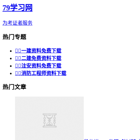
79学习网
为考证者服务
热门专题


一建资料免费下载


二建免费资料下载


注安资料免费下载


消防工程师资料下载
热门文章