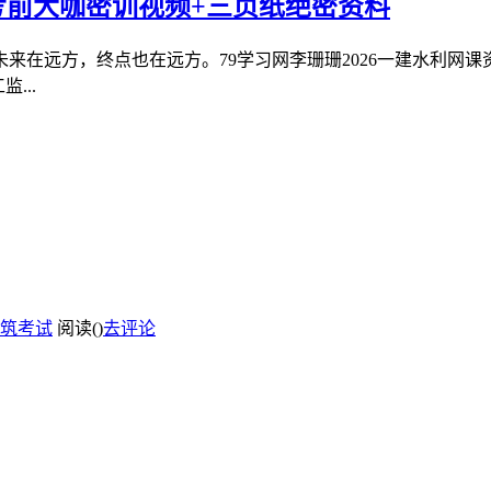
+考前大咖密训视频+三页纸绝密资料
来在远方，终点也在远方。79学习网李珊珊2026一建水利网课
...
筑考试
阅读(
)
去评论