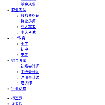
基金从业
职业考试
教师资格证
执业药师
成人高考
电大考试
K12教育
小学
初中
高考
财会考试
初级会计师
中级会计师
注册会计师
经济师
行业动态
标签云
读者墙