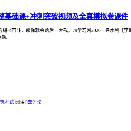
完整基础课+冲刺突破视频及全真模拟卷课件
翻书奋斗，那你就会落后一大截。79学习网2026一建水利【
...
筑考试
阅读(
)
去评论