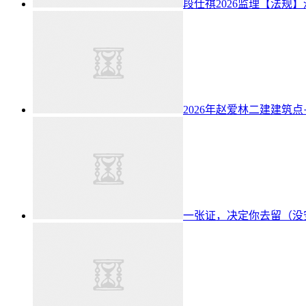
段仕祺2026监理【法规
2026年赵爱林二建建筑点
一张证，决定你去留（没