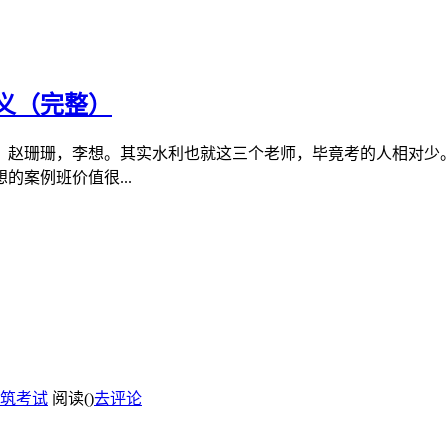
讲义（完整）
强，赵珊珊，李想。其实水利也就这三个老师，毕竟考的人相对
案例班价值很...
筑考试
阅读(
)
去评论