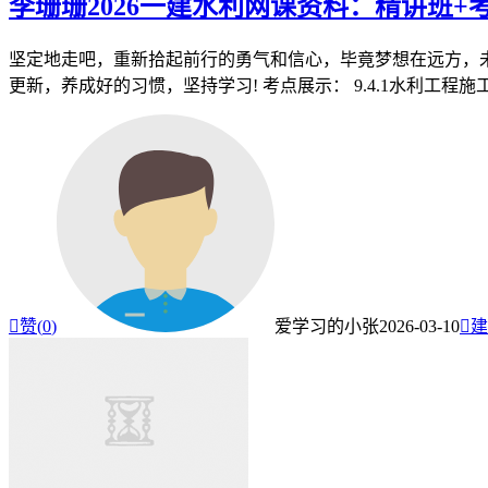
李珊珊2026一建水利网课资料：精讲班
坚定地走吧，重新拾起前行的勇气和信心，毕竟梦想在远方，未
更新，养成好的习惯，坚持学习! 考点展示： 9.4.1水利工程施工监

赞(
0
)
爱学习的小张
2026-03-10

建