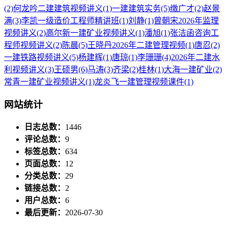
(2)
何龙吟二建建筑视频讲义
(1)
一建建筑实务
(5)
缴广才
(2)
赵景
满
(3)
李凯一级造价工程师精讲班
(1)
刘静
(1)
曾朝宋2026年监理
视频讲义
(2)
高尔新一建矿业视频讲义
(1)
潘旭
(1)
张洁函咨询工
程师视频讲义
(2)
陈晨
(5)
王晓丹2026年二建管理视频
(1)
唐忍
(2)
一建铁路视频讲义
(5)
杨建辉
(1)
唐琼
(1)
李珊珊
(4)
2026年二建水
利视频讲义
(3)
王硕男
(6)
马涛
(3)
齐梁
(2)
桂林
(1)
大海一建矿业
(2)
常青一建矿业视频讲义
(1)
龙炎飞一建管理视频课件
(1)
网站统计
日志总数：
1446
评论总数：
9
标签总数：
634
页面总数：
12
分类总数：
29
链接总数：
2
用户总数：
6
最后更新：
2026-07-30