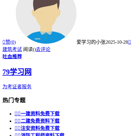

赞(
0
)
爱学习的小张
2025-10-28

建筑考试
阅读(
)
去评论
吐血推荐
79学习网
为考证者服务
热门专题


一建资料免费下载


二建免费资料下载


注安资料免费下载


消防工程师资料下载