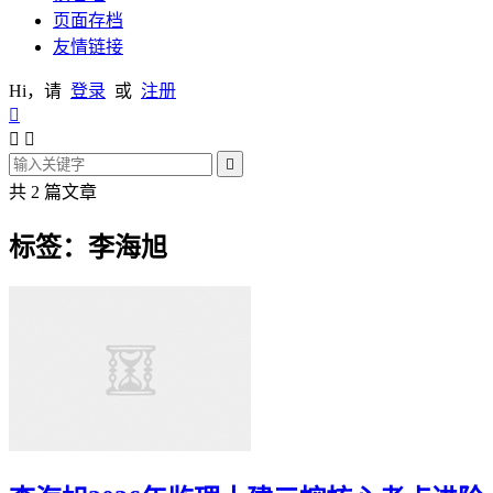
页面存档
友情链接
Hi，请
登录
或
注册




共 2 篇文章
标签：李海旭