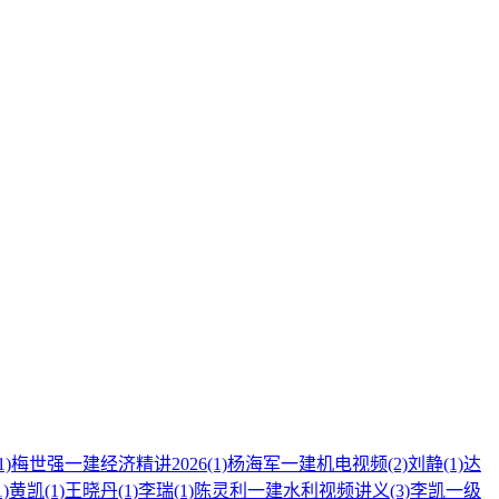
1)
梅世强一建经济精讲2026
(1)
杨海军一建机电视频
(2)
刘静
(1)
达
1)
黄凯
(1)
王晓丹
(1)
李瑞
(1)
陈灵利一建水利视频讲义
(3)
李凯一级