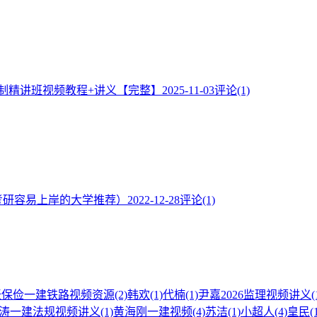
控制精讲班视频教程+讲义【完整】
2025-11-03
评论(1)
考研容易上岸的大学推荐）
2022-12-28
评论(1)
张保俭一建铁路视频资源
(2)
韩欢
(1)
代楠
(1)
尹嘉2026监理视频讲义
(
涛一建法规视频讲义
(1)
黄海刚一建视频
(4)
苏洁
(1)
小超人
(4)
皇民
(