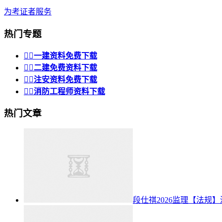
为考证者服务
热门专题


一建资料免费下载


二建免费资料下载


注安资料免费下载


消防工程师资料下载
热门文章
段仕祺2026监理【法规