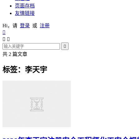
页面存档
友情链接
Hi，请
登录
或
注册




共 2 篇文章
标签：李天宇