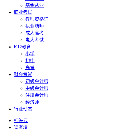
基金从业
职业考试
教师资格证
执业药师
成人高考
电大考试
K12教育
小学
初中
高考
财会考试
初级会计师
中级会计师
注册会计师
经济师
行业动态
标签云
读者墙