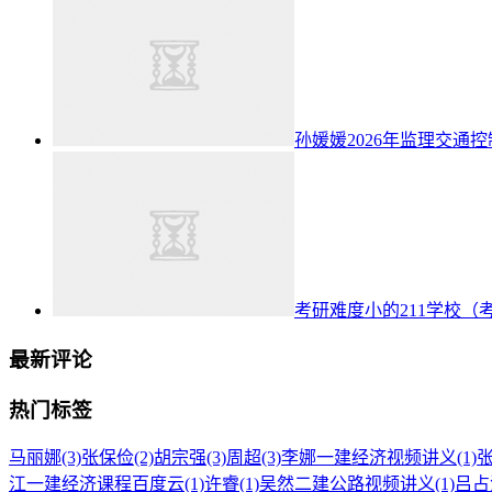
孙媛媛2026年监理交通
考研难度小的211学校（
最新评论
热门标签
马丽娜
(3)
张保俭
(2)
胡宗强
(3)
周超
(3)
李娜一建经济视频讲义
(1)
江一建经济课程百度云
(1)
许睿
(1)
吴然二建公路视频讲义
(1)
吕占