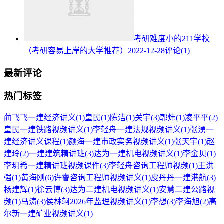
考研难度小的211学校
（考研容易上岸的大学推荐）
2022-12-28
评论(1)
最新评论
热门标签
蔺飞飞一建经济讲义
(1)
皇民
(1)
陈洁
(1)
关宇
(3)
郭炜
(1)
凌平平
(2)
皇民一建铁路视频讲义
(1)
李轻舟一建法规视频讲义
(1)
张湧一
建经济讲义课程
(1)
颜海一建市政实务视频讲义
(1)
张天宇
(1)
赵
建玲
(2)
一建建筑精讲班
(3)
达为一建机电视频讲义
(1)
李金贝
(1)
李玥希一建精讲班视频课件
(3)
李轻舟咨询工程师视频
(1)
王洪
强
(1)
黄海刚
(6)
许睿咨询工程师视频讲义
(1)
皮丹丹一建港航
(3)
杨建辉
(1)
徐云博
(3)
达为二建机电视频讲义
(1)
安慧二建公路视
频
(1)
马涛
(3)
侯林轲2026年监理视频讲义
(1)
李想
(3)
李海旭
(2)
高
尔新一建矿业视频讲义
(1)