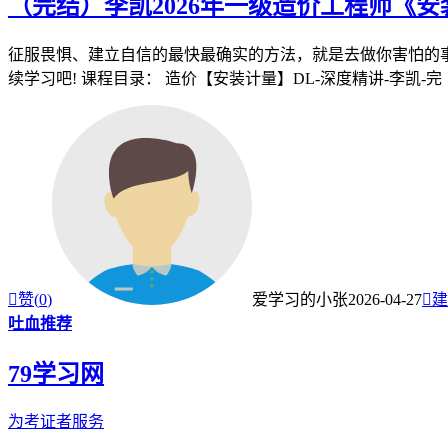
（完结）李凯2026年一级造价工程师《
征服畏惧、建立自信的最快最确实的方法，就是去做你害怕的事
续学习吧! 课程目录： 造价【安装计量】DL-深度精讲-李凯-完 ├─

赞(
0
)
爱学习的小张
2026-04-27

建
吐血推荐
79学习网
为考证者服务