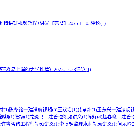
控制精讲班视频教程+讲义【完整】
2025-11-03
评论(1)
考研容易上岸的大学推荐）
2022-12-28
评论(1)
材
(1)
陈冬铭一建港航视频
(5)
王双增
(1)
龚孝炜
(1)
王东兴一建法规
电视频
(1)
张扬
(1)
龙炎飞二建管理视频讲义
(1)
陈辉
(4)
赵春晓二建管
)
许睿咨询工程师视频讲义
(1)
李博韬监理水利视频讲义
(1)
何龙吟