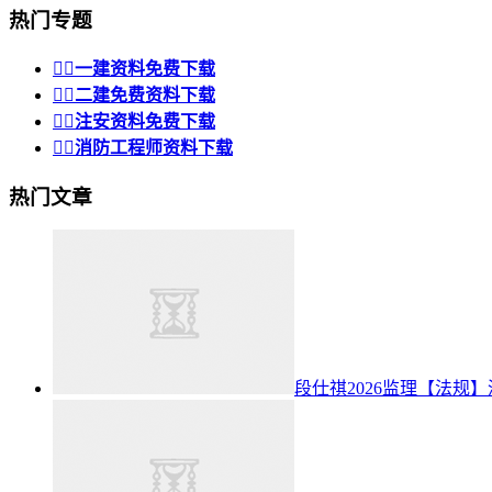
热门专题


一建资料免费下载


二建免费资料下载


注安资料免费下载


消防工程师资料下载
热门文章
段仕祺2026监理【法规