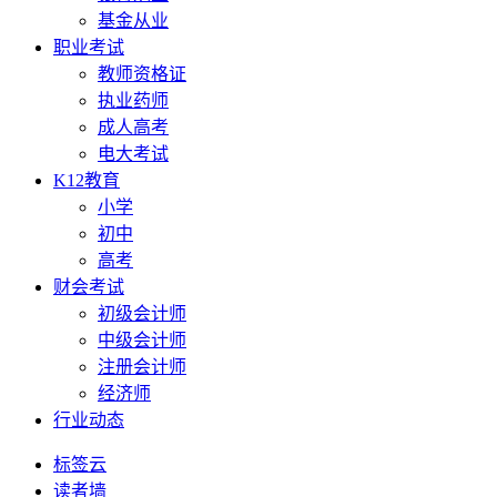
基金从业
职业考试
教师资格证
执业药师
成人高考
电大考试
K12教育
小学
初中
高考
财会考试
初级会计师
中级会计师
注册会计师
经济师
行业动态
标签云
读者墙