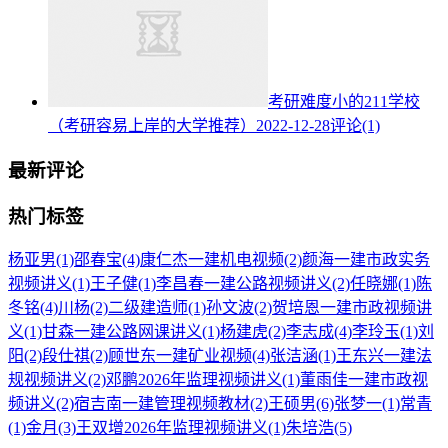
考研难度小的211学校
（考研容易上岸的大学推荐）
2022-12-28
评论(1)
最新评论
热门标签
杨亚男
(1)
邵春宝
(4)
康仁杰一建机电视频
(2)
颜海一建市政实务
视频讲义
(1)
王子健
(1)
李昌春一建公路视频讲义
(2)
任晓娜
(1)
陈
冬铭
(4)
川杨
(2)
二级建造师
(1)
孙文波
(2)
贺培恩一建市政视频讲
义
(1)
甘森一建公路网课讲义
(1)
杨建虎
(2)
李志成
(4)
李玲玉
(1)
刘
阳
(2)
段仕祺
(2)
顾世东一建矿业视频
(4)
张洁涵
(1)
王东兴一建法
规视频讲义
(2)
邓鹏2026年监理视频讲义
(1)
董雨佳一建市政视
频讲义
(2)
宿吉南一建管理视频教材
(2)
王硕男
(6)
张梦一
(1)
常青
(1)
金月
(3)
王双增2026年监理视频讲义
(1)
朱培浩
(5)