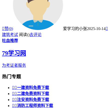

赞(
0
)
爱学习的小张
2025-10-14

建筑考试
阅读(
)
去评论
吐血推荐
79学习网
为考证者服务
热门专题


一建资料免费下载


二建免费资料下载


注安资料免费下载


消防工程师资料下载