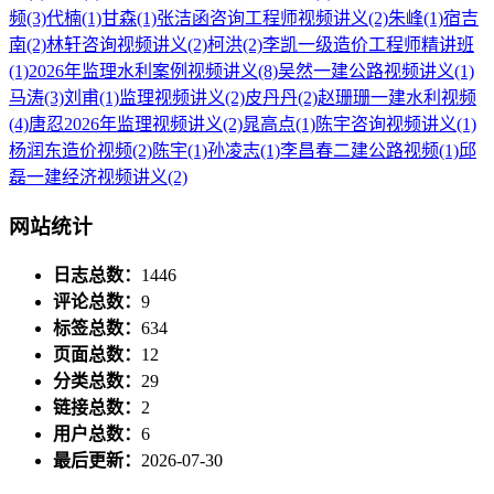
频
(3)
代楠
(1)
甘森
(1)
张洁函咨询工程师视频讲义
(2)
朱峰
(1)
宿吉
南
(2)
林轩咨询视频讲义
(2)
柯洪
(2)
李凯一级造价工程师精讲班
(1)
2026年监理水利案例视频讲义
(8)
吴然一建公路视频讲义
(1)
马涛
(3)
刘甫
(1)
监理视频讲义
(2)
皮丹丹
(2)
赵珊珊一建水利视频
(4)
唐忍2026年监理视频讲义
(2)
晁高点
(1)
陈宇咨询视频讲义
(1)
杨润东造价视频
(2)
陈宇
(1)
孙凌志
(1)
李昌春二建公路视频
(1)
邱
磊一建经济视频讲义
(2)
网站统计
日志总数：
1446
评论总数：
9
标签总数：
634
页面总数：
12
分类总数：
29
链接总数：
2
用户总数：
6
最后更新：
2026-07-30