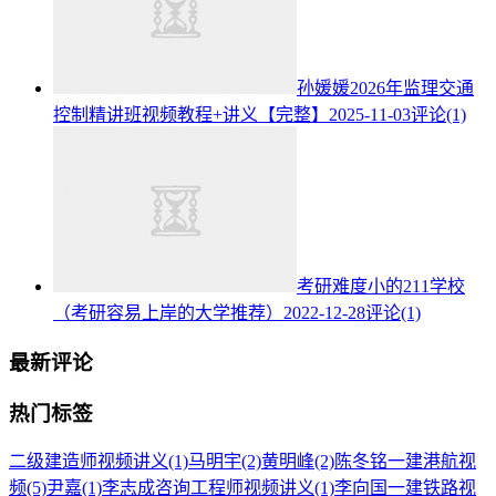
孙媛媛2026年监理交通
控制精讲班视频教程+讲义【完整】
2025-11-03
评论(1)
考研难度小的211学校
（考研容易上岸的大学推荐）
2022-12-28
评论(1)
最新评论
热门标签
二级建造师视频讲义
(1)
马明宇
(2)
黄明峰
(2)
陈冬铭一建港航视
频
(5)
尹嘉
(1)
李志成咨询工程师视频讲义
(1)
李向国一建铁路视