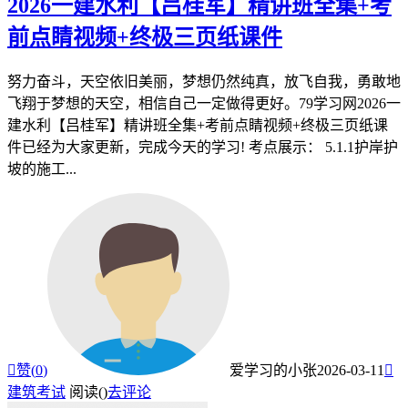
2026一建水利【吕桂军】精讲班全集+考
前点睛视频+终极三页纸课件
努力奋斗，天空依旧美丽，梦想仍然纯真，放飞自我，勇敢地
飞翔于梦想的天空，相信自己一定做得更好。79学习网2026一
建水利【吕桂军】精讲班全集+考前点睛视频+终极三页纸课
件已经为大家更新，完成今天的学习! 考点展示： 5.1.1护岸护
坡的施工...

赞(
0
)
爱学习的小张
2026-03-11

建筑考试
阅读(
)
去评论