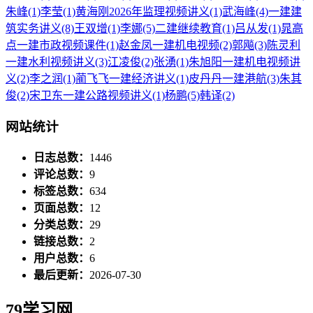
朱峰
(1)
李莹
(1)
黄海刚2026年监理视频讲义
(1)
武海峰
(4)
一建建
筑实务讲义
(8)
王双增
(1)
李娜
(5)
二建继续教育
(1)
吕从发
(1)
晁高
点一建市政视频课件
(1)
赵金凤一建机电视频
(2)
郭飚
(3)
陈灵利
一建水利视频讲义
(3)
江凌俊
(2)
张湧
(1)
朱旭阳一建机电视频讲
义
(2)
李之润
(1)
蔺飞飞一建经济讲义
(1)
皮丹丹一建港航
(3)
朱其
俊
(2)
宋卫东一建公路视频讲义
(1)
杨鹏
(5)
韩译
(2)
网站统计
日志总数：
1446
评论总数：
9
标签总数：
634
页面总数：
12
分类总数：
29
链接总数：
2
用户总数：
6
最后更新：
2026-07-30
79学习网