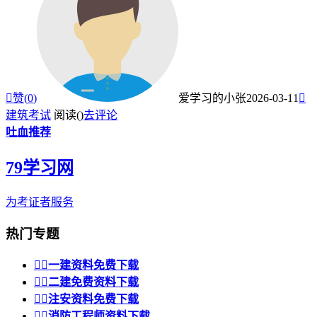

赞(
0
)
爱学习的小张
2026-03-11

建筑考试
阅读(
)
去评论
吐血推荐
79学习网
为考证者服务
热门专题


一建资料免费下载


二建免费资料下载


注安资料免费下载


消防工程师资料下载