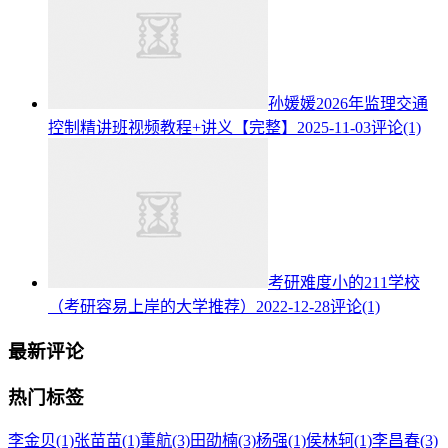
孙媛媛2026年监理交通
控制精讲班视频教程+讲义【完整】
2025-11-03
评论(1)
考研难度小的211学校
（考研容易上岸的大学推荐）
2022-12-28
评论(1)
最新评论
热门标签
李金贝
(1)
张苗苗
(1)
董航
(3)
田劭楠
(3)
杨强
(1)
侯林轲
(1)
李昌春
(3)