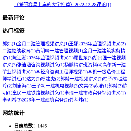
（考研容易上岸的大学推荐）
2022-12-28
评论(1)
最新评论
热门标签
郭炜
(1)
金月二建管理视频讲义
(1)
王娜2026年监理视频讲义
(2)
二建继续教育
(1)
黄明峰一建管理视频
(1)
金月一建建筑实务精
讲
(1)
陈江潮2026年监理视频讲义
(1)
顾世东
(3)
胡宗强一建视频
讲义
(3)
张洁涵咨询视频讲义
(1)
杨鹏精讲班资料
(4)
高尔新一建
矿业视频讲义
(1)
李轻舟咨询工程师视频
(1)
李凯一级造价工程
师精讲班
(1)
达为
(2)
杨建虎
(2)
郭飚一建视频讲义
(2)
柚子
(5)
赵建
玲
(2)
刘忠海
(1)
王子初一建机电视频
(3)
文昊
(2)
苏洁
(1)
郭飚
(3)
陈
明
(1)
皇民一建铁路视频讲义
(1)
李瑞一建市政实务视频讲义
(1)
李玥希
(3)
2026年一建建筑实务
(2)
龚孝炜
(1)
网站统计
日志总数：
1446