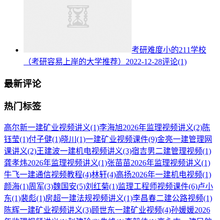
考研难度小的211学校
（考研容易上岸的大学推荐）
2022-12-28
评论(1)
最新评论
热门标签
高尔新一建矿业视频讲义
(1)
李海旭2026年监理视频讲义
(2)
陈
钰莹
(1)
付子健
(1)
晓川
(1)
一建矿业视频课件
(9)
金亮一建管理网
课讲义
(2)
王建波一建机电视频讲义
(3)
宿吉男二建管理视频
(1)
龚孝炜2026年监理视频讲义
(1)
张苗苗2026年监理视频讲义
(1)
牛飞一建通信视频教程
(4)
林轩
(4)
高扬2026年一建机电视频
(1)
颜海
(1)
周军
(3)
魏国安
(5)
刘红菊
(1)
监理工程师视频课件
(6)
卢小
东
(1)
裴彪
(1)
房超一建法规视频讲义
(1)
李昌春二建公路视频
(1)
陈辉一建矿业视频讲义
(3)
顾世东一建矿业视频
(4)
孙媛媛2026