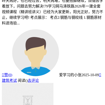
昨天再好，也已经过去，明天再难，也要抬脚继续，烦恼去学
着放下，问题去努力解决!79学习网马涛铁路2026年一建全套
视频课程（精讲班讲义）已经为大家更新，阳光正好，努力不
止，继续学习吧! 考点展示： 考点2:钢筋与钢绞线 1.钢筋原材
料进场验...

赞(
0
)
爱学习的小张
2025-10-09

建筑考试
阅读(
)
去评论