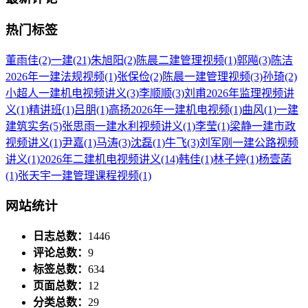
热门标签
董雨佳
(2)
一建
(21)
朱旭阳
(2)
陈晨二建管理视频
(1)
郭飚
(3)
陈洁
2026年一建法规视频
(1)
张保俭
(2)
陈晨一建管理视频
(3)
孙琦
(2)
小超人一建机电视频讲义
(3)
李顺顺
(3)
刘甫2026年监理视频讲
义
(1)
精讲班
(1)
吕朋
(1)
高扬2026年一建机电视频
(1)
曲风
(1)
一建
建筑实务
(5)
张思雨一建水利视频讲义
(1)
李莹
(1)
梁静一建市政
视频讲义
(1)
尹嘉
(1)
马涛
(3)
沈磊
(1)
牛飞
(3)
刘军刚一建公路视频
讲义
(1)
2026年二建机电视频讲义
(14)
韩佳
(1)
林子婷
(1)
杨壹菡
(1)
张天宇一建管理课程视频
(1)
网站统计
日志总数：
1446
评论总数：
9
标签总数：
634
页面总数：
12
分类总数：
29