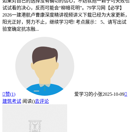
如果对自己的选择没有确切的信心，不妨就抱一颗宁可失败也
试试看的决心，反而可能会“柳暗花明”。79学习网【必学】
2026一建港航卢曹康深度精讲视频讲义下载已经为大家更新，
阳光正好，努力不止，继续学习吧! 考点展示： 5、请写出试
验室确定抗冻融...

赞(
1
)
爱学习的小张
2025-10-09

建筑考试
阅读(
)
去评论