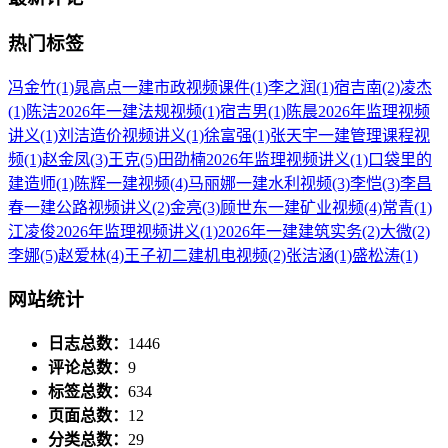
热门标签
冯金竹
(1)
晁高点一建市政视频课件
(1)
李之润
(1)
宿吉南
(2)
凌杰
(1)
陈洁2026年一建法规视频
(1)
宿吉男
(1)
陈晨2026年监理视频
讲义
(1)
刘洁造价视频讲义
(1)
徐富强
(1)
张天宇一建管理课程视
频
(1)
赵金凤
(3)
王克
(5)
田劭楠2026年监理视频讲义
(1)
口袋里的
建造师
(1)
陈辉一建视频
(4)
马丽娜一建水利视频
(3)
李恺
(3)
李昌
春一建公路视频讲义
(2)
金亮
(3)
顾世东一建矿业视频
(4)
常青
(1)
江凌俊2026年监理视频讲义
(1)
2026年一建建筑实务
(2)
大微
(2)
李娜
(5)
赵爱林
(4)
王子初二建机电视频
(2)
张洁涵
(1)
盛松涛
(1)
网站统计
日志总数：
1446
评论总数：
9
标签总数：
634
页面总数：
12
分类总数：
29