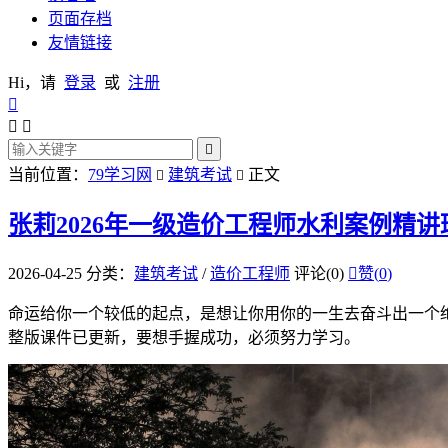
页面存档
友情链接
Hi，请
登录
或
注册




当前位置：
79学习网
建筑考试
正文


张莉2026年一级造价工程师水利案例精
2026-04-25
分类：
建筑考试
/
造价工程师
评论(0)

赞(
0
)
命运给你一个较低的起点，是想让你用你的一生去奋斗出一个绝
整版课件已更新，要想手握成功，必须努力学习。