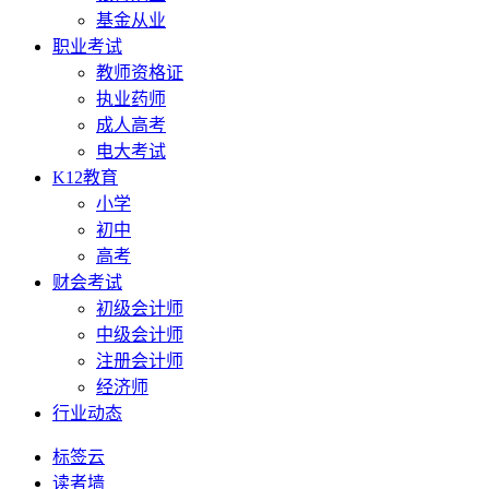
基金从业
职业考试
教师资格证
执业药师
成人高考
电大考试
K12教育
小学
初中
高考
财会考试
初级会计师
中级会计师
注册会计师
经济师
行业动态
标签云
读者墙