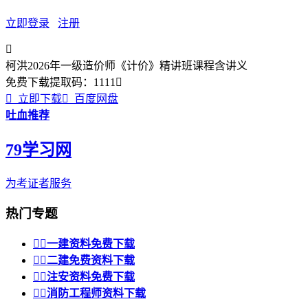
立即登录
注册

柯洪2026年一级造价师《计价》精讲班课程含讲义
免费下载
提取码：
1111


立即下载

百度网盘
吐血推荐
79学习网
为考证者服务
热门专题


一建资料免费下载


二建免费资料下载


注安资料免费下载


消防工程师资料下载