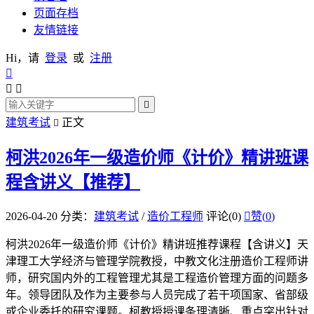
页面存档
友情链接
Hi，请
登录
或
注册




建筑考试
正文

柯洪2026年一级造价师《计价》精讲班课
程含讲义【推荐】
2026-04-20
分类：
建筑考试
/
造价工程师
评论(0)

赞(
0
)
柯洪2026年一级造价师《计价》精讲班推荐课程【含讲义】天
津理工大学经济与管理学院教授，中教文化注册造价工程师讲
师，研究国内外的工程管理尤其是工程造价管理方面的问题多
年。领导团队及作为主要参与人员完成了若干项国家、省部级
或企业委托的研究课题。柯教授授课条理清晰、重点突出针对