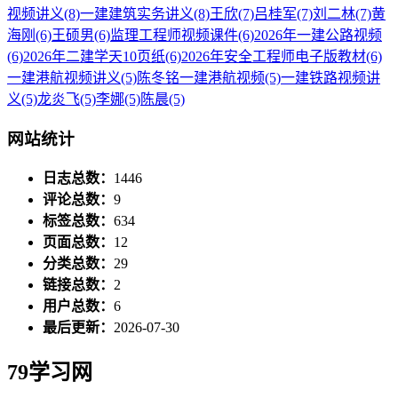
视频讲义
(8)
一建建筑实务讲义
(8)
王欣
(7)
吕桂军
(7)
刘二林
(7)
黄
海刚
(6)
王硕男
(6)
监理工程师视频课件
(6)
2026年一建公路视频
(6)
2026年二建学天10页纸
(6)
2026年安全工程师电子版教材
(6)
一建港航视频讲义
(5)
陈冬铭一建港航视频
(5)
一建铁路视频讲
义
(5)
龙炎飞
(5)
李娜
(5)
陈晨
(5)
网站统计
日志总数：
1446
评论总数：
9
标签总数：
634
页面总数：
12
分类总数：
29
链接总数：
2
用户总数：
6
最后更新：
2026-07-30
79学习网