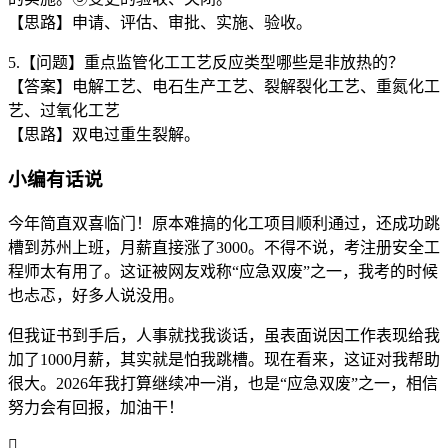
【思路】申请、评估、审批、实施、验收。
5.【问题】重点监管化工工艺反应类型哪些是非放热的？
【答案】电解工艺、电石生产工艺、裂解裂化工艺、重氮化工
艺、过氧化工艺
【思路】双电过重生裂解。
小编有话说
今年简直双喜临门！原本难搞的化工项目顺利通过，还成功跳
槽到苏州上班，月薪直接涨了3000。不得不说，考注册安全工
程师太有用了。这证被网友戏称“应急双废”之一，我考的时候
也忐忑，好多人说没用。
但我证书到手后，人事就找我谈话，虽表面说因工作表现给我
加了1000月薪，其实就是怕我跳槽。现在看来，这证对我帮助
很大。2026年我打算继续冲一消，也是“应急双废”之一，相信
努力会有回报，加油干！
