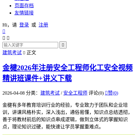
页面存档
友情链接
Hi，请
登录
或
注册




建筑考试
正文

金楗2026年注册安全工程师化工安全视频
精讲班课件+讲义下载
2026-04-08
分类：
建筑考试
/
安全工程师
评论(0)

赞(
0
)
金楗有多年教育培训行业的经验，专业致力于团队和企业培
训，讲课风格朴实，深入浅出，通俗易懂，知识点总结透彻，
善于将教材前后的知识点串成逻辑，做到立体式的掌握知识
点，理论知识过硬，能快速让学员掌握重难点。