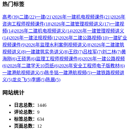
热门标签
高考
(39)
二建
(22)
一建
(21)
2026年一建机电视频课件
(21)
2026年
咨询工程师视频课件
(18)
2026年二建管理视频讲义
(17)
一建视
频
(14)
2026年二建机电视频讲义
(14)
2026年一建管理视频讲义
(14)
2026年一建法规视频
(12)
2026年二建公路视频
(10)
一建矿业
视频课件
(9)
2026年监理水利案例视频讲义
(8)
2026年二建建筑
视频讲义
(8)
一建建筑实务讲义
(8)
王欣
(7)
吕桂军
(7)
刘二林
(7)
黄
海刚
(6)
王硕男
(6)
监理工程师视频课件
(6)
2026年一建公路视频
(6)
2026年二建学天10页纸
(6)
2026年安全工程师电子版教材
(6)
一建港航视频讲义
(5)
陈冬铭一建港航视频
(5)
一建铁路视频讲
义
(5)
龙炎飞
(5)
李娜
(5)
陈晨
(5)
网站统计
日志总数：
1446
评论总数：
9
标签总数：
634
页面总数：
12