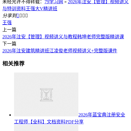
未经允许不得转载：
79学习网
»
2026年注安【管理】视频讲义
与特训资料王强大V精讲班
分享到




王强
上一篇
2026年注安【管理】视频讲义与教程韩坤老师完整版精讲课
下一篇
2026年注安建筑精讲班江凌俊老师视频讲义+完整版课件
相关推荐
2026年蓝宝典注册安全
工程师【全科】文档资料PDF分享