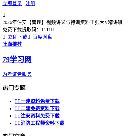
立即登录
注册

2026年注安【管理】视频讲义与特训资料王强大V精讲班
免费下载
提取码：
1111


立即下载

百度网盘
吐血推荐
79学习网
为考证者服务
热门专题


一建资料免费下载


二建免费资料下载


注安资料免费下载


消防工程师资料下载