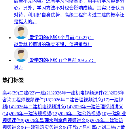
后看不完内容。还有学习时杂念多，用手机学习容易分
心。另外，学习方法不对也会影响成绩。其实只要认真
对待，利用好自身优势，高级工程师考过二建的概率还
是挺大的。
爱学习的小张
9个月前 (10-27)：
赵爱林老师讲的确实不错，值得推荐！
爱学习的小张
11个月前 (09-25)：
对方
热门标签
高考
(39)
二建
(22)
一建
(21)
2026年一建机电视频课件
(21)
2026年
咨询工程师视频课件
(18)
2026年二建管理视频讲义
(17)
一建视
频
(14)
2026年二建机电视频讲义
(14)
2026年一建管理视频讲义
(14)
2026年一建法规视频
(12)
2026年二建公路视频
(10)
一建矿业
视频课件
(9)
2026年监理水利案例视频讲义
(8)
2026年二建建筑
视频讲义
(8)
一建建筑实务讲义
(8)
王欣
(7)
吕桂军
(7)
刘二林
(7)
黄