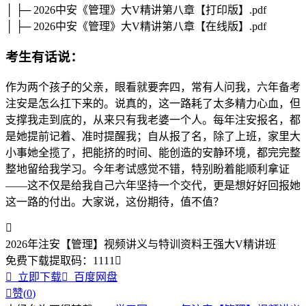
│ ├─ 2026中安《管理》大V精讲第八章【打印版】.pdf
│ ├─ 2026中安《管理》大V精讲第八章【在线版】.pdf
考生有话说：
作为两个孩子的父亲，眼看就要奔四，常有人问我，六年备考
注安是怎么扛下来的。说真的，这一路耗了太多精力心血，但
支撑我走到底的，从来只有我老婆一个人。每年注安报名，都
是她提前记着、准时提醒我；自从报了名，除了上班，家里大
小事她全揽了，把能挤的时间、能创造的安静环境，都完完整
整地留给我学习。今年考试感觉不错，特别盼着能顺利拿证
——这不仅是给我自己六年坚持一个交代，更是想好好回报她
这一路的付出。大家说，这份期待，值不值？

2026年注安【管理】视频讲义与特训资料王强大V精讲班
免费下载
提取码：
1111


立即下载

百度网盘

赞(
0
)