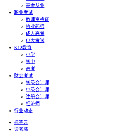
基金从业
职业考试
教师资格证
执业药师
成人高考
电大考试
K12教育
小学
初中
高考
财会考试
初级会计师
中级会计师
注册会计师
经济师
行业动态
标签云
读者墙