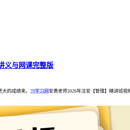
频讲义与网课完整版
更大的成绩来。
79学习网
安勇老师2026年注安【管理】精讲班