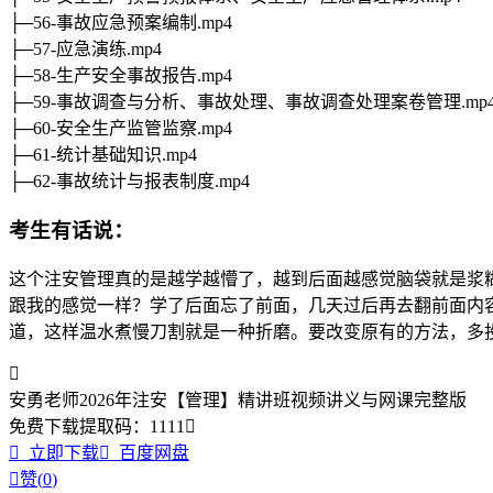
├─56-事故应急预案编制.mp4
├─57-应急演练.mp4
├─58-生产安全事故报告.mp4
├─59-事故调查与分析、事故处理、事故调查处理案卷管理.mp
├─60-安全生产监管监察.mp4
├─61-统计基础知识.mp4
├─62-事故统计与报表制度.mp4
考生有话说：
这个注安管理真的是越学越懵了，越到后面越感觉脑袋就是浆
跟我的感觉一样？学了后面忘了前面，几天过后再去翻前面内
道，这样温水煮慢刀割就是一种折磨。要改变原有的方法，多

安勇老师2026年注安【管理】精讲班视频讲义与网课完整版
免费下载
提取码：
1111


立即下载

百度网盘

赞(
0
)