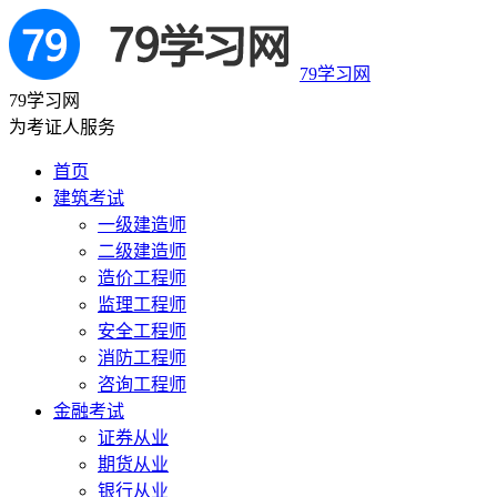
79学习网
79学习网
为考证人服务
首页
建筑考试
一级建造师
二级建造师
造价工程师
监理工程师
安全工程师
消防工程师
咨询工程师
金融考试
证券从业
期货从业
银行从业