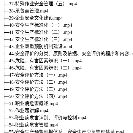
├─37-特殊作业安全管理（五）.mp4
├─38-承包商管理.mp4
├─39-企业安全文化建设.mp4
├─40-安全生产标准化（一）.mp4
├─41-安全生产标准化（二）.mp4
├─42-安全生产标准化（三）.mp4
├─43-企业双重预防机制建设.mp4
├─44-安全评价的分类、原则及依据、安全评价的程序和内容.m
├─45-危险、有害因素辨识（一）.mp4
├─46-危险、有害因素辨识（二）.mp4
├─47-安全评价方法（一）.mp4
├─48-安全评价方法（二）.mp4
├─49-安全评价方法（三）.mp4
├─50-安全评价方法（四）.mp4
├─51-职业病危害概述.mp4
├─52-作业题讲解.mp4
├─53-职业病危害识别、评价与控制.mp4
├─54-职业病危害管理.mp4
├─55-安全生产预警预报体系、安全生产应急管理体系.mp4