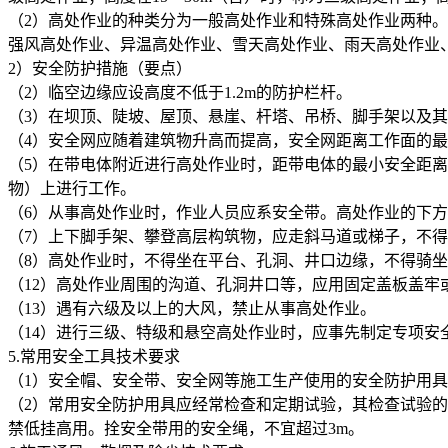
（2）高处作业的种类分为一般高处作业和特殊高处作业两种
强风高处作业、异温高处作业、雪天高处作业、雨天高处作业
2）安全防护措施（要点）
（2）临空边缘应设高度不低于1.2m的防护栏杆。
（3）在坝顶、陡坡、屋顶、悬崖、杆塔、吊桥、脚手架以及
（4）安全网应随着建筑物升高而提高，安全网距离工作面的最
（5）在带电体附近进行高处作业时，距带电体的最小安全距
物）上进行工作。
（6）从事高处作业时，作业人员应系安全带。高处作业的下
（7）上下脚手架、攀登高层构筑物，应走斜马道或梯子，不
（8）高处作业时，不得坐在平台、孔洞、井口边缘，不得骑
（12）高处作业周围的沟道、孔洞井口等，应用固定盖板盖牢
（13）遇有六级及以上的大风，禁止从事高处作业。
（14）进行三级、特级和悬空高处作业时，应事先制定专项安
5.常用安全工具技术要求
（1）安全帽、安全带、安全网等施工生产使用的安全防护用
（2）常用安全防护用具应经常检查和定期试验，其检查试验
禁低挂高用。拴安全带用的安全绳，不宜超过3m。