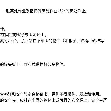
。一般高处作业系指特殊高处作业以外的高处作业。
栏杆。
牢在固定的架子或固定环上。
临时小平台，禁止站在不牢固的物件（如箱子、铁桶、砖堆等
外的探头板上工作和凭借栏杆起吊物件。
品合格证和安全鉴定合格证书，否则不得采购、发放和使用。
用的安全带，应挂在牢固的物体上或可靠的安全绳上，安全带严