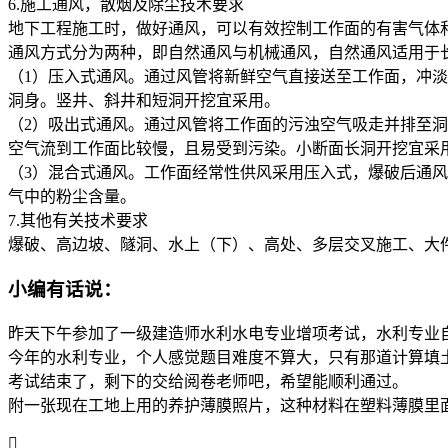
6.施工通风，散烟及除尘技术要求
地下工程施工时，做好通风，可以有效控制工作面的有害气体
通风方式分为两种，即自然通风与机械通风，自然通风适用于长
（1）压入式通风。通过风管将新鲜空气直接送至工作面，冲
洞身。竖井、斜井和短洞开挖宜采用。
（2）吸出式通风。通过风管将工作面的污浊空气吸走并排至
空气流到工作面比较慢，且易受到污染。小断面长洞开挖宜采
（3）混合式通风。工作面经常性供风采用压入式，爆破后通
气中的粉尘含量。
7.其他有关技术要求
爆破、高边坡、隧洞、水上（下）、高处、多层交叉施工、大
小编有话说：
昨天下午参加了一级建造师水利水电专业增项考试，水利专业自2
今年的水利专业，个人感觉题目难度不算大，只有那道计算填
考试结束了，剩下的交给阅卷老师吧，希望能顺利通过。
附一张现在工地上用的养护薄膜照片，这种材料在塑料薄膜里
