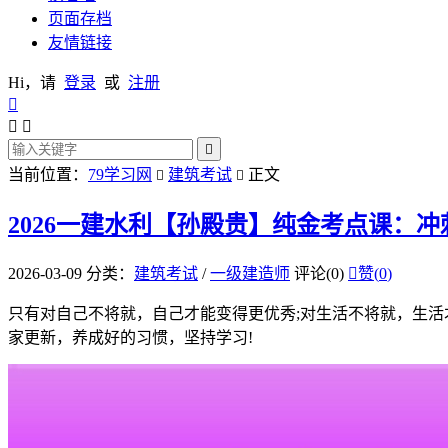
页面存档
友情链接
Hi，请
登录
或
注册




当前位置：
79学习网
建筑考试
正文


2026一建水利【孙殿贵】纯金考点课：
2026-03-09
分类：
建筑考试
/
一级建造师
评论(0)

赞(
0
)
只有对自己不将就，自己才能变得更优秀;对生活不将就，生活
家更新，养成好的习惯，坚持学习!