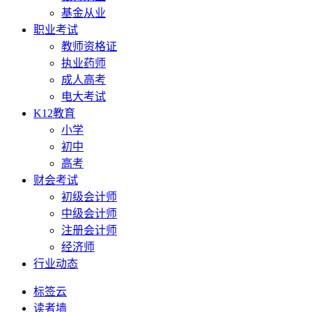
基金从业
职业考试
教师资格证
执业药师
成人高考
电大考试
K12教育
小学
初中
高考
财会考试
初级会计师
中级会计师
注册会计师
经济师
行业动态
标签云
读者墙