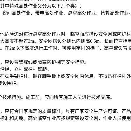
。其中特殊高处作业又分为以下几个类别：
、夜间高处作业、带电高处作业、悬空高处作业、抢救高处作业
其他危险边沿进行悬空高处作业时，临空面应搭设安全网或防护
大高度不超过3m。安全网搭设外侧比内侧高0.5m，长面拉直拴
离。在2m以下高度进行工作时，可使用牢固的梯子、高凳或设置
方，应设置警戒线或隔离防护棚等安全措施。
得沿绳、立杆或栏杆攀爬。
坐在脚手架栏杆、躺在脚手板上或安全网内休息，不得站在栏杆
或设围栏。
全技术措施。施工前，应向所有施工人员进行技术交底。
具，应符合国家规定的质量标准，具有厂家安全生产许可证、产
的标准和周期。高处临空作业应按规定架设安全网，作业人员使