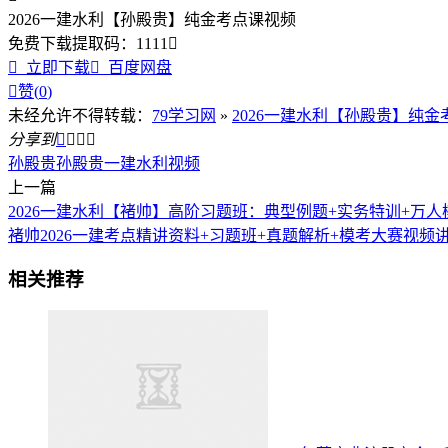
2026一建水利【孙殿贵】纯金考点课视频
免费下载
提取码：
1111


立即下载

百度网盘

赞(
0
)
未经允许不得转载：
79学习网
»
2026一建水利【孙殿贵】纯
分享到




孙殿贵
孙殿贵一建水利视频
上一篇
2026一建水利【褚帅】高阶习题班：典型例题+实务特训+万
褚帅2026一建考点精讲资料+习题班+真题解析+模考大赛视频
相关推荐