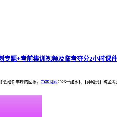
冲刺专题+考前集训视频及临考夺分2小时课
才会给你丰厚的回报。
79学习网
2026一建水利【孙殿贵】纯金