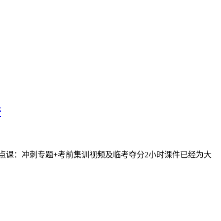
件
考点课：冲刺专题+考前集训视频及临考夺分2小时课件已经为大