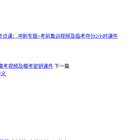
金考点课：冲刺专题+考前集训视频及临考夺分2小时课件
人模考视频及模考密钥课件
下一篇
讲义