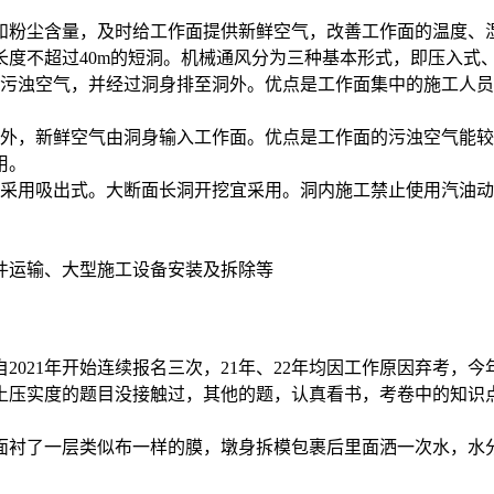
和粉尘含量，及时给工作面提供新鲜空气，改善工作面的温度、
度不超过40m的短洞。机械通风分为三种基本形式，即压入式
淡污浊空气，并经过洞身排至洞外。优点是工作面集中的施工人
洞外，新鲜空气由洞身输入工作面。优点是工作面的污浊空气能
用。
风采用吸出式。大断面长洞开挖宜采用。洞内施工禁止使用汽油
件运输、大型施工设备安装及拆除等
021年开始连续报名三次，21年、22年均因工作原因弃考，
土压实度的题目没接触过，其他的题，认真看书，考卷中的知识
面衬了一层类似布一样的膜，墩身拆模包裹后里面洒一次水，水