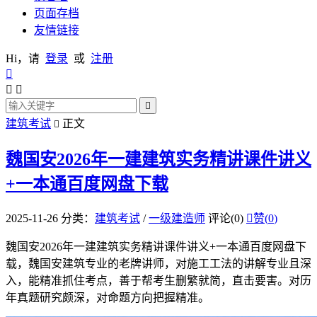
页面存档
友情链接
Hi，请
登录
或
注册




建筑考试
正文

魏国安2026年一建建筑实务精讲课件讲义
+一本通百度网盘下载
2025-11-26
分类：
建筑考试
/
一级建造师
评论(0)

赞(
0
)
魏国安2026年一建建筑实务精讲课件讲义+一本通百度网盘下
载，魏国安建筑专业的老牌讲师，对施工工法的讲解专业且深
入，能精准抓住考点，善于帮考生删繁就简，直击要害。对历
年真题研究颇深，对命题方向把握精准。