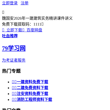
立即登录
注册

魏国安2026年一建建筑实务精讲课件讲义
免费下载
提取码：
1111


立即下载

百度网盘
吐血推荐
79学习网
为考证者服务
热门专题


一建资料免费下载


二建免费资料下载


注安资料免费下载


消防工程师资料下载