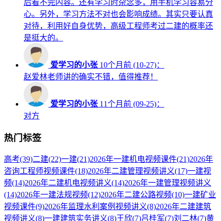
后看不完内容。还有学习时杂念多，用手机学习容易分
心。另外，学习方法不对也会影响成绩。其实只要认真
对待，利用好自身优势，高级工程师考过二建的概率还
是挺大的。
爱学习的小张
10个月前 (10-27)：
赵爱林老师讲的确实不错，值得推荐！
爱学习的小张
11个月前 (09-25)：
对方
热门标签
高考
(39)
二建
(22)
一建
(21)
2026年一建机电视频课件
(21)
2026年
咨询工程师视频课件
(18)
2026年二建管理视频讲义
(17)
一建视
频
(14)
2026年二建机电视频讲义
(14)
2026年一建管理视频讲义
(14)
2026年一建法规视频
(12)
2026年二建公路视频
(10)
一建矿业
视频课件
(9)
2026年监理水利案例视频讲义
(8)
2026年二建建筑
视频讲义
(8)
一建建筑实务讲义
(8)
王欣
(7)
吕桂军
(7)
刘二林
(7)
黄