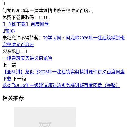

何龙吟2026年一建建筑精讲班完整讲义百度云
免费下载
提取码：
1111


立即下载

百度网盘

赞(
0
)
未经允许不得转载：
79学习网
»
何龙吟2026年一建建筑精讲班
完整讲义百度云
分享到




一建建筑实务讲义
何龙吟
上一篇
【全61讲】龙炎飞2026年一建建筑实务精讲课件讲义百度网盘
下载
下一篇
龙炎飞2026年一级建造师建筑实务精讲班百度网盘（完整）
相关推荐