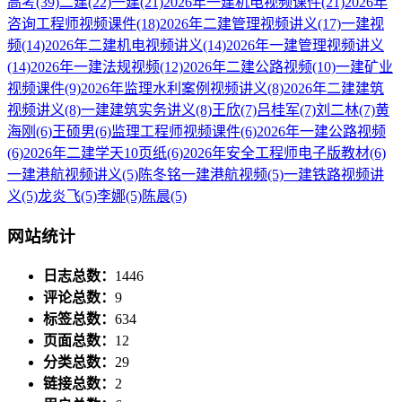
高考
(39)
二建
(22)
一建
(21)
2026年一建机电视频课件
(21)
2026年
咨询工程师视频课件
(18)
2026年二建管理视频讲义
(17)
一建视
频
(14)
2026年二建机电视频讲义
(14)
2026年一建管理视频讲义
(14)
2026年一建法规视频
(12)
2026年二建公路视频
(10)
一建矿业
视频课件
(9)
2026年监理水利案例视频讲义
(8)
2026年二建建筑
视频讲义
(8)
一建建筑实务讲义
(8)
王欣
(7)
吕桂军
(7)
刘二林
(7)
黄
海刚
(6)
王硕男
(6)
监理工程师视频课件
(6)
2026年一建公路视频
(6)
2026年二建学天10页纸
(6)
2026年安全工程师电子版教材
(6)
一建港航视频讲义
(5)
陈冬铭一建港航视频
(5)
一建铁路视频讲
义
(5)
龙炎飞
(5)
李娜
(5)
陈晨
(5)
网站统计
日志总数：
1446
评论总数：
9
标签总数：
634
页面总数：
12
分类总数：
29
链接总数：
2