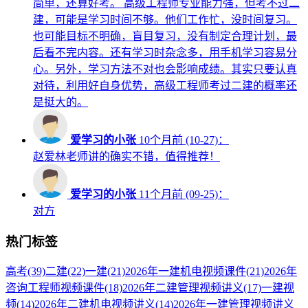
简单，还算好考。 高级工程师专业能力强，但考不过二
建，可能是学习时间不够。他们工作忙，没时间复习。
也可能目标不明确，盲目复习，没有制定合理计划，最
后看不完内容。还有学习时杂念多，用手机学习容易分
心。另外，学习方法不对也会影响成绩。其实只要认真
对待，利用好自身优势，高级工程师考过二建的概率还
是挺大的。
爱学习的小张
10个月前 (10-27)：
赵爱林老师讲的确实不错，值得推荐！
爱学习的小张
11个月前 (09-25)：
对方
热门标签
高考
(39)
二建
(22)
一建
(21)
2026年一建机电视频课件
(21)
2026年
咨询工程师视频课件
(18)
2026年二建管理视频讲义
(17)
一建视
频
(14)
2026年二建机电视频讲义
(14)
2026年一建管理视频讲义