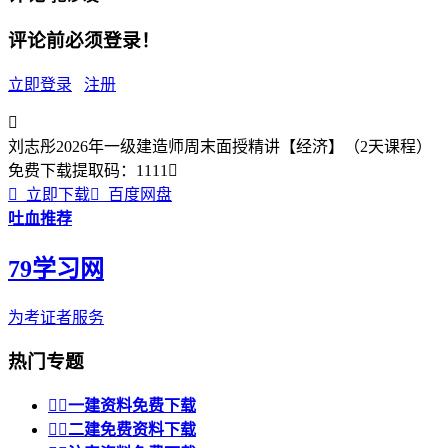
评论前必须登录！
立即登录
注册

刘志彤2026年一级建造师周末面授精讲【经济】（2天课程）
免费下载
提取码：
1111


立即下载

百度网盘
吐血推荐
79学习网
为考证者服务
热门专题


一建资料免费下载


二建免费资料下载