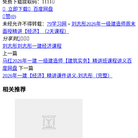
免费下载
提取码：
1111


立即下载

百度网盘

赞(
0
)
未经允许不得转载：
79学习网
»
刘志彤2026年一级建造师周末
面授精讲【经济】（2天课程）
分享到




刘志彤
刘志彤一建经济课程
上一篇
马红2026年一建 一级建造师【建筑实务】精讲班课程讲义百
度网盘
下一篇
2026年一建【经济】精讲课件讲义-刘志彤（完整）
相关推荐