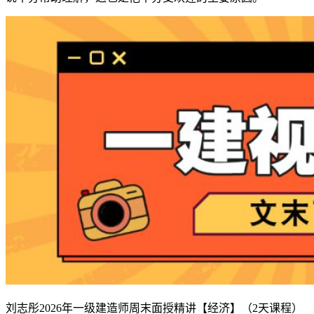
刘志彤2026年一级建造师周末面授精讲【经济】（2天课程）