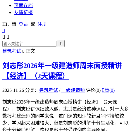
页面存档
友情链接
Hi，请
登录
或
注册




建筑考试
正文

刘志彤2026年一级建造师周末面授精讲
【经济】（2天课程）
2025-11-26
分类：
建筑考试
/
一级建造师
评论(0)

赞(
0
)
刘志彤2026年一级建造师周末面授精讲【经济】（2天课
程），刘志彤讲课细致入微，尤其是经济这种课程，对于大多
数报考建造师的同学来说，这门课的知识较新且平时接触较
少，学习起来困难较大，但是刘志彤的讲解十分生活化，可以
说十分帮助理解，这也是他十分受欢迎的主要原因。