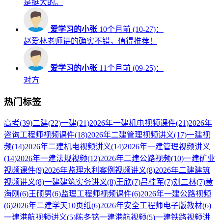
是挺大的。
爱学习的小张
10个月前 (10-27)：
赵爱林老师讲的确实不错，值得推荐！
爱学习的小张
11个月前 (09-25)：
对方
热门标签
高考
(39)
二建
(22)
一建
(21)
2026年一建机电视频课件
(21)
2026年
咨询工程师视频课件
(18)
2026年二建管理视频讲义
(17)
一建视
频
(14)
2026年二建机电视频讲义
(14)
2026年一建管理视频讲义
(14)
2026年一建法规视频
(12)
2026年二建公路视频
(10)
一建矿业
视频课件
(9)
2026年监理水利案例视频讲义
(8)
2026年二建建筑
视频讲义
(8)
一建建筑实务讲义
(8)
王欣
(7)
吕桂军
(7)
刘二林
(7)
黄
海刚
(6)
王硕男
(6)
监理工程师视频课件
(6)
2026年一建公路视频
(6)
2026年二建学天10页纸
(6)
2026年安全工程师电子版教材
(6)
一建港航视频讲义
(5)
陈冬铭一建港航视频
(5)
一建铁路视频讲