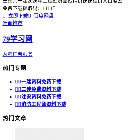
王东兴一建2026年工程经济面授精讲课课程讲义百度云
免费下载
提取码：
1111


立即下载

百度网盘
吐血推荐
79学习网
为考证者服务
热门专题


一建资料免费下载


二建免费资料下载


注安资料免费下载


消防工程师资料下载
热门文章