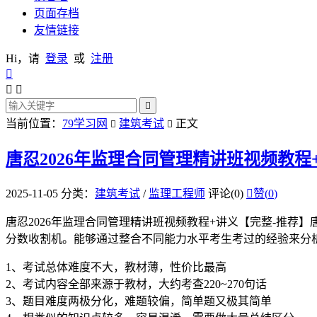
页面存档
友情链接
Hi，请
登录
或
注册




当前位置：
79学习网
建筑考试
正文


唐忍2026年监理合同管理精讲班视频教程
2025-11-05
分类：
建筑考试
/
监理工程师
评论(0)

赞(
0
)
唐忍2026年监理合同管理精讲班视频教程+讲义【完整-推
分数收割机。能够通过整合不同能力水平考生考过的经验来分
1、考试总体难度不大，教材薄，性价比最高
2、考试内容全部来源于教材，大约考查220~270句话
3、题目难度两极分化，难题较偏，简单题又极其简单