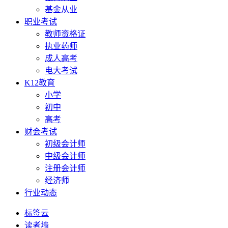
基金从业
职业考试
教师资格证
执业药师
成人高考
电大考试
K12教育
小学
初中
高考
财会考试
初级会计师
中级会计师
注册会计师
经济师
行业动态
标签云
读者墙