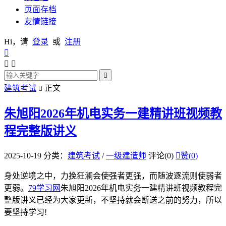
页面存档
友情链接
Hi，请
登录
或
注册




建筑考试
正文

朱旭阳2026年机电实务一建精讲班视频教
程完整版讲义
2025-10-19
分类：
建筑考试
/
一级建造师
评论(0)

赞(
0
)
身处逆境之中，力挽狂澜会使强者更强，而随波逐流则使弱者
更弱。
79学习网
朱旭阳2026年机电实务一建精讲班视频教程完
整版讲义已经为大家更新，不坚持就会断送之前的努力，所以
要坚持学习!