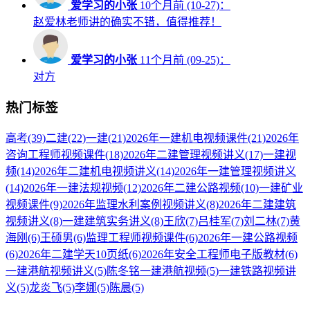
爱学习的小张
10个月前 (10-27)：
赵爱林老师讲的确实不错，值得推荐！
爱学习的小张
11个月前 (09-25)：
对方
热门标签
高考
(39)
二建
(22)
一建
(21)
2026年一建机电视频课件
(21)
2026年
咨询工程师视频课件
(18)
2026年二建管理视频讲义
(17)
一建视
频
(14)
2026年二建机电视频讲义
(14)
2026年一建管理视频讲义
(14)
2026年一建法规视频
(12)
2026年二建公路视频
(10)
一建矿业
视频课件
(9)
2026年监理水利案例视频讲义
(8)
2026年二建建筑
视频讲义
(8)
一建建筑实务讲义
(8)
王欣
(7)
吕桂军
(7)
刘二林
(7)
黄
海刚
(6)
王硕男
(6)
监理工程师视频课件
(6)
2026年一建公路视频
(6)
2026年二建学天10页纸
(6)
2026年安全工程师电子版教材
(6)
一建港航视频讲义
(5)
陈冬铭一建港航视频
(5)
一建铁路视频讲
义
(5)
龙炎飞
(5)
李娜
(5)
陈晨
(5)