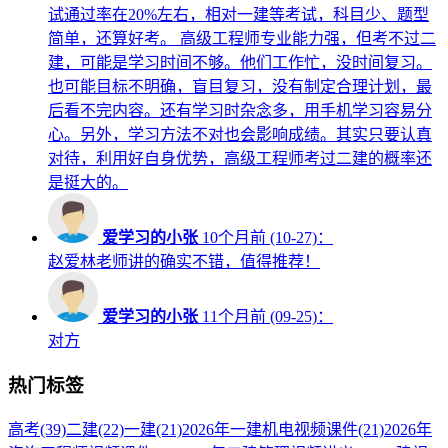
试通过率在20%左右，相对一建等考试，科目少、题型
简单，还算好考。 高级工程师专业能力强，但考不过二
建，可能是学习时间不够。他们工作忙，没时间复习。
也可能目标不明确，盲目复习，没有制定合理计划，最
后看不完内容。还有学习时杂念多，用手机学习容易分
心。另外，学习方法不对也会影响成绩。其实只要认真
对待，利用好自身优势，高级工程师考过二建的概率还
是挺大的。
爱学习的小张
10个月前 (10-27)：
赵爱林老师讲的确实不错，值得推荐！
爱学习的小张
11个月前 (09-25)：
对方
热门标签
高考
(39)
二建
(22)
一建
(21)
2026年一建机电视频课件
(21)
2026年