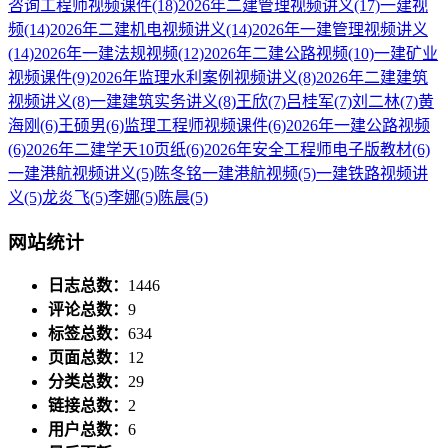
咨询工程师视频课件
(18)
2026年二建管理视频讲义
(17)
一建视
频
(14)
2026年二建机电视频讲义
(14)
2026年一建管理视频讲义
(14)
2026年一建法规视频
(12)
2026年二建公路视频
(10)
一建矿业
视频课件
(9)
2026年监理水利案例视频讲义
(8)
2026年二建建筑
视频讲义
(8)
一建建筑实务讲义
(8)
王欣
(7)
吕桂军
(7)
刘二林
(7)
黄
海刚
(6)
王硕男
(6)
监理工程师视频课件
(6)
2026年一建公路视频
(6)
2026年二建学天10页纸
(6)
2026年安全工程师电子版教材
(6)
一建港航视频讲义
(5)
陈冬铭一建港航视频
(5)
一建铁路视频讲
义
(5)
龙炎飞
(5)
李娜
(5)
陈晨
(5)
网站统计
日志总数：
1446
评论总数：
9
标签总数：
634
页面总数：
12
分类总数：
29
链接总数：
2
用户总数：
6