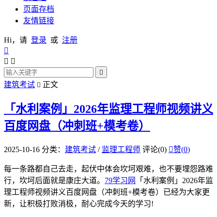
页面存档
友情链接
Hi，请
登录
或
注册




建筑考试
正文

「水利案例」2026年监理工程师视频讲义
百度网盘（冲刺班+模考卷）
2025-10-16
分类：
建筑考试
/
监理工程师
评论(0)

赞(
0
)
每一条路都自己去走，起伏中体会坎坷艰难，也不要埋怨路难
行，坎坷后面就是康庄大道。
79学习网
「水利案例」2026年监
理工程师视频讲义百度网盘（冲刺班+模考卷）已经为大家更
新，让积极打败消极，耐心完成今天的学习!