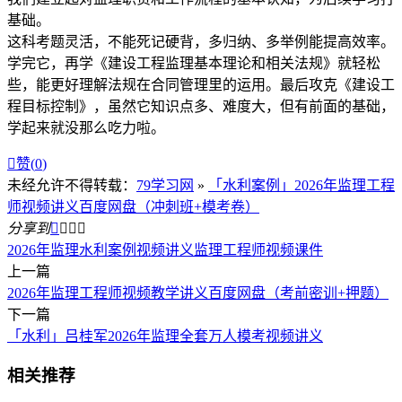
基础。
这科考题灵活，不能死记硬背，多归纳、多举例能提高效率。
学完它，再学《建设工程监理基本理论和相关法规》就轻松
些，能更好理解法规在合同管理里的运用。最后攻克《建设工
程目标控制》，虽然它知识点多、难度大，但有前面的基础，
学起来就没那么吃力啦。

赞(
0
)
未经允许不得转载：
79学习网
»
「水利案例」2026年监理工程
师视频讲义百度网盘（冲刺班+模考卷）
分享到




2026年监理水利案例视频讲义
监理工程师视频课件
上一篇
2026年监理工程师视频教学讲义百度网盘（考前密训+押题）
下一篇
「水利」吕桂军2026年监理全套万人模考视频讲义
相关推荐