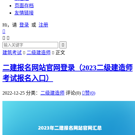
页面存档
友情链接
Hi，请
登录
或
注册




建筑考试
二级建造师
正文


二建报名网站官网登录（2023二级建造师
考试报名入口）
2022-12-25
分类：
二级建造师
评论(0)

赞(
0
)