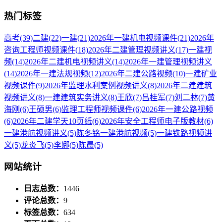
热门标签
高考
(39)
二建
(22)
一建
(21)
2026年一建机电视频课件
(21)
2026年
咨询工程师视频课件
(18)
2026年二建管理视频讲义
(17)
一建视
频
(14)
2026年二建机电视频讲义
(14)
2026年一建管理视频讲义
(14)
2026年一建法规视频
(12)
2026年二建公路视频
(10)
一建矿业
视频课件
(9)
2026年监理水利案例视频讲义
(8)
2026年二建建筑
视频讲义
(8)
一建建筑实务讲义
(8)
王欣
(7)
吕桂军
(7)
刘二林
(7)
黄
海刚
(6)
王硕男
(6)
监理工程师视频课件
(6)
2026年一建公路视频
(6)
2026年二建学天10页纸
(6)
2026年安全工程师电子版教材
(6)
一建港航视频讲义
(5)
陈冬铭一建港航视频
(5)
一建铁路视频讲
义
(5)
龙炎飞
(5)
李娜
(5)
陈晨
(5)
网站统计
日志总数：
1446
评论总数：
9
标签总数：
634