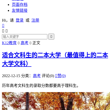
页面存档
友情链接
Hi，请
登录
或
注册




K12教育
高考
正文


适合文科生的二本大学（最值得上的二本
大学文科）
2022-12-15
分类：
高考
评论(0)

赞(
0
)
历年高考文科生的录取分数都要高于理科生。