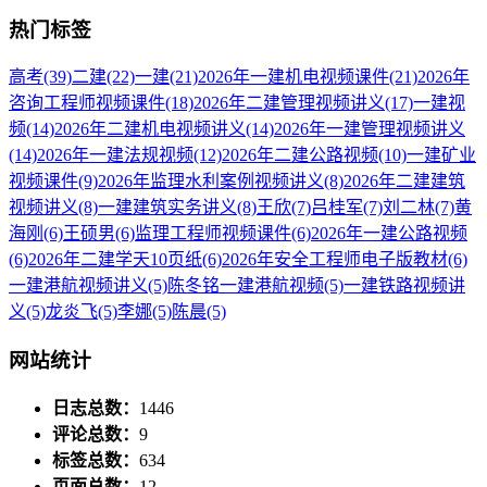
热门标签
高考
(39)
二建
(22)
一建
(21)
2026年一建机电视频课件
(21)
2026年
咨询工程师视频课件
(18)
2026年二建管理视频讲义
(17)
一建视
频
(14)
2026年二建机电视频讲义
(14)
2026年一建管理视频讲义
(14)
2026年一建法规视频
(12)
2026年二建公路视频
(10)
一建矿业
视频课件
(9)
2026年监理水利案例视频讲义
(8)
2026年二建建筑
视频讲义
(8)
一建建筑实务讲义
(8)
王欣
(7)
吕桂军
(7)
刘二林
(7)
黄
海刚
(6)
王硕男
(6)
监理工程师视频课件
(6)
2026年一建公路视频
(6)
2026年二建学天10页纸
(6)
2026年安全工程师电子版教材
(6)
一建港航视频讲义
(5)
陈冬铭一建港航视频
(5)
一建铁路视频讲
义
(5)
龙炎飞
(5)
李娜
(5)
陈晨
(5)
网站统计
日志总数：
1446
评论总数：
9
标签总数：
634
页面总数：
12