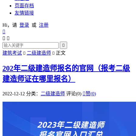
页面存档
友情链接
Hi，请
登录
或
注册




建筑考试
二级建造师
正文


202年二级建造师报名的官网（报考二级
建造师证在哪里报名）
2022-12-12
分类：
二级建造师
评论(0)

赞(
0
)