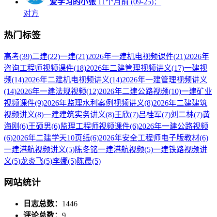
爱学习的小张
11个月前 (09-25)：
对方
热门标签
高考
(39)
二建
(22)
一建
(21)
2026年一建机电视频课件
(21)
2026年
咨询工程师视频课件
(18)
2026年二建管理视频讲义
(17)
一建视
频
(14)
2026年二建机电视频讲义
(14)
2026年一建管理视频讲义
(14)
2026年一建法规视频
(12)
2026年二建公路视频
(10)
一建矿业
视频课件
(9)
2026年监理水利案例视频讲义
(8)
2026年二建建筑
视频讲义
(8)
一建建筑实务讲义
(8)
王欣
(7)
吕桂军
(7)
刘二林
(7)
黄
海刚
(6)
王硕男
(6)
监理工程师视频课件
(6)
2026年一建公路视频
(6)
2026年二建学天10页纸
(6)
2026年安全工程师电子版教材
(6)
一建港航视频讲义
(5)
陈冬铭一建港航视频
(5)
一建铁路视频讲
义
(5)
龙炎飞
(5)
李娜
(5)
陈晨
(5)
网站统计
日志总数：
1446
评论总数：
9