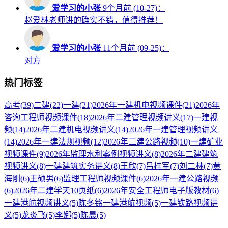
爱学习的小张
9个月前 (10-27)：
赵爱林老师讲的确实不错，值得推荐！
爱学习的小张
11个月前 (09-25)：
对方
热门标签
高考
(39)
二建
(22)
一建
(21)
2026年一建机电视频课件
(21)
2026年
咨询工程师视频课件
(18)
2026年二建管理视频讲义
(17)
一建视
频
(14)
2026年二建机电视频讲义
(14)
2026年一建管理视频讲义
(14)
2026年一建法规视频
(12)
2026年二建公路视频
(10)
一建矿业
视频课件
(9)
2026年监理水利案例视频讲义
(8)
2026年二建建筑
视频讲义
(8)
一建建筑实务讲义
(8)
王欣
(7)
吕桂军
(7)
刘二林
(7)
黄
海刚
(6)
王硕男
(6)
监理工程师视频课件
(6)
2026年一建公路视频
(6)
2026年二建学天10页纸
(6)
2026年安全工程师电子版教材
(6)
一建港航视频讲义
(5)
陈冬铭一建港航视频
(5)
一建铁路视频讲
义
(5)
龙炎飞
(5)
李娜
(5)
陈晨
(5)